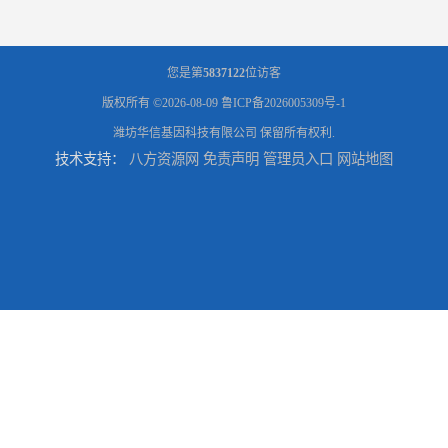
您是第
5837122
位访客
版权所有 ©2026-08-09
鲁ICP备2026005309号-1
潍坊华信基因科技有限公司
保留所有权利.
技术支持：
八方资源网
免责声明
管理员入口
网站地图
东营隐私隐私亲子鉴定费用
滨州无创隐私亲子鉴定费用