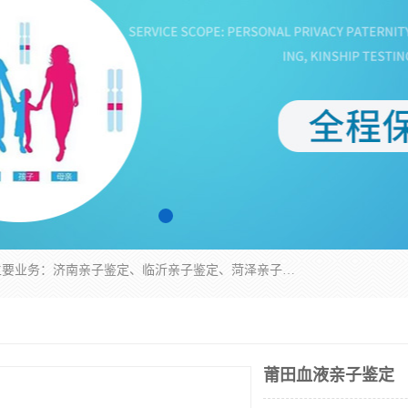
华信基因是一家专门提供亲子鉴定服务的机构，主要业务：济南亲子鉴定、临沂亲子鉴定、菏泽亲子鉴定、淄博亲子鉴定、青岛亲子鉴定、日照亲子鉴定、临朐亲子鉴定、寿光亲子鉴定等，联合广州、上海、北京、深圳、杭州、武汉、成都、合肥、贵阳、沈阳等地区有法医物证鉴定机构及基因检测公司，为国内外客户提供便捷的DNA鉴定服务。
莆田血液亲子鉴定