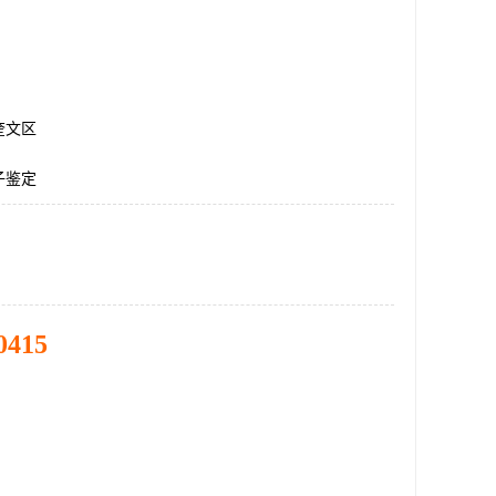
奎文区
子鉴定
0415