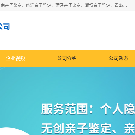
华信基因是一家专门提供亲子鉴定服务的机构，主要业务：济南亲子鉴定、临沂亲子鉴定、菏泽亲子鉴定、淄博亲子鉴定、青岛亲子鉴定、日照亲子鉴定、临朐亲子鉴定、寿光亲子鉴定等，联合广州、上海、北京、深圳、杭州、武汉、成都、合肥、贵阳、沈阳等地区有法医物证鉴定机构及基因检测公司，为国内外客户提供便捷的DNA鉴定服务。
公司
企业视频
公司介绍
公司动态