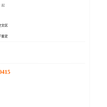
 起
奎文区
子鉴定
0415