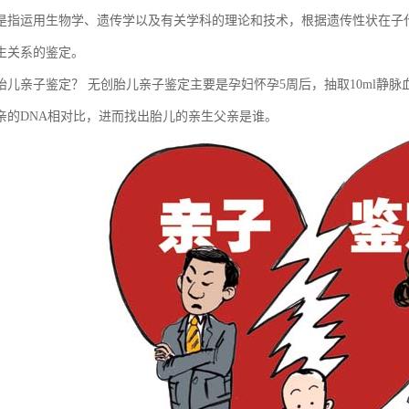
是指运用生物学、遗传学以及有关学科的理论和技术，根据遗传性状在子
生关系的鉴定。
胎儿亲子鉴定？ 无创胎儿亲子鉴定主要是孕妇怀孕5周后，抽取10ml静
亲的DNA相对比，进而找出胎儿的亲生父亲是谁。