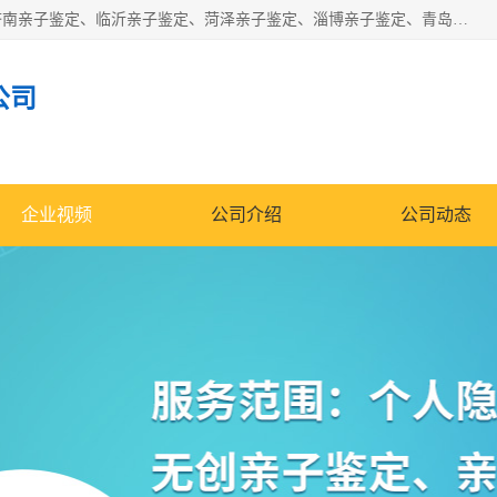
华信基因是一家专门提供亲子鉴定服务的机构，主要业务：济南亲子鉴定、临沂亲子鉴定、菏泽亲子鉴定、淄博亲子鉴定、青岛亲子鉴定、日照亲子鉴定、临朐亲子鉴定、寿光亲子鉴定等，联合广州、上海、北京、深圳、杭州、武汉、成都、合肥、贵阳、沈阳等地区有法医物证鉴定机构及基因检测公司，为国内外客户提供便捷的DNA鉴定服务。
公司
企业视频
公司介绍
公司动态