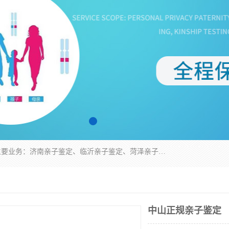
华信基因是一家专门提供亲子鉴定服务的机构，主要业务：济南亲子鉴定、临沂亲子鉴定、菏泽亲子鉴定、淄博亲子鉴定、青岛亲子鉴定、日照亲子鉴定、临朐亲子鉴定、寿光亲子鉴定等，联合广州、上海、北京、深圳、杭州、武汉、成都、合肥、贵阳、沈阳等地区有法医物证鉴定机构及基因检测公司，为国内外客户提供便捷的DNA鉴定服务。
中山正规亲子鉴定