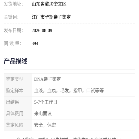
发货地址：
山东省潍坊奎文区
关键词：
江门市孕期亲子鉴定
发布日期：
2026-08-09
阅 读 量：
394
产品描述
鉴定类型
DNA亲子鉴定
鉴定样本
血液，血痕，毛发，指甲，口试等等
出结果
5-7个工作日
具体费用
来电面议
鉴定风险
安全，保密