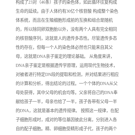
构成了23对（46条）孩子的染色体，如此循环往复构成
生命的延续。由于人体约有30亿个核苷酸 构成整个染色
体系统，而且在生殖细胞形成前的互换和组合是随机
的，所以除同卵双胞胎以外，没有两个人具有完全相同
的核苷酸序列，这就是人的遗传多态性。尽管遗传多态
性的存在，但每一个人的染色体必然也只能来自其父
母，这就是DNA亲子鉴定的理论基础。 从角度来讲，
DNA亲子鉴定是根据遗传学原理，运用现代生物技术，
对被者进行特定DN段的提取和检测，并对结果进行相应
的计算和分析，得出结论的过程。一个个体的DNA从父
母处获得，其中父母的机会均等。父亲将自己的DNA奉
献给孩子一半，母亲也给了一半，孩子各带有父母一半
的DNA，这就是基本的遗传规律。 按照这一规律，在配
子细胞形成时，成对的等位基因彼此分离，分别进入各
自的配子细胞。精、卵细胞受精形成子代，孩子的两个