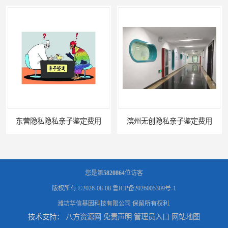
费用
滨州无创隐私亲子鉴定费用
您是第
5820864
位访客
版权所有 ©2026-08-08
鲁ICP备2026005309号-1
潍坊华信基因科技有限公司
保留所有权利.
技术支持：
八方资源网
免责声明
管理员入口
网站地图