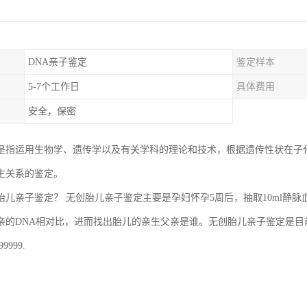
DNA亲子鉴定
鉴定样本
5-7个工作日
具体费用
安全，保密
是指运用生物学、遗传学以及有关学科的理论和技术，根据遗传性状在子
生关系的鉴定。
胎儿亲子鉴定？ 无创胎儿亲子鉴定主要是孕妇怀孕5周后，抽取10ml静
亲的DNA相对比，进而找出胎儿的亲生父亲是谁。无创胎儿亲子鉴定是
9999.