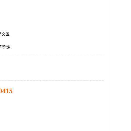
奎文区
子鉴定
0415