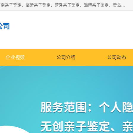
华信基因是一家专门提供亲子鉴定服务的机构，主要业务：济南亲子鉴定、临沂亲子鉴定、菏泽亲子鉴定、淄博亲子鉴定、青岛亲子鉴定、日照亲子鉴定、临朐亲子鉴定、寿光亲子鉴定等，联合广州、上海、北京、深圳、杭州、武汉、成都、合肥、贵阳、沈阳等地区有法医物证鉴定机构及基因检测公司，为国内外客户提供便捷的DNA鉴定服务。
公司
企业视频
公司介绍
公司动态