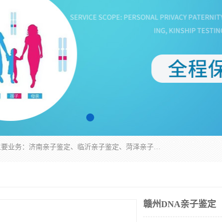
华信基因是一家专门提供亲子鉴定服务的机构，主要业务：济南亲子鉴定、临沂亲子鉴定、菏泽亲子鉴定、淄博亲子鉴定、青岛亲子鉴定、日照亲子鉴定、临朐亲子鉴定、寿光亲子鉴定等，联合广州、上海、北京、深圳、杭州、武汉、成都、合肥、贵阳、沈阳等地区有法医物证鉴定机构及基因检测公司，为国内外客户提供便捷的DNA鉴定服务。
赣州DNA亲子鉴定