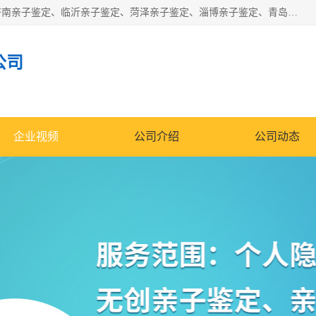
华信基因是一家专门提供亲子鉴定服务的机构，主要业务：济南亲子鉴定、临沂亲子鉴定、菏泽亲子鉴定、淄博亲子鉴定、青岛亲子鉴定、日照亲子鉴定、临朐亲子鉴定、寿光亲子鉴定等，联合广州、上海、北京、深圳、杭州、武汉、成都、合肥、贵阳、沈阳等地区有法医物证鉴定机构及基因检测公司，为国内外客户提供便捷的DNA鉴定服务。
公司
企业视频
公司介绍
公司动态