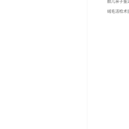
胎儿亲子鉴
绒毛活检术提