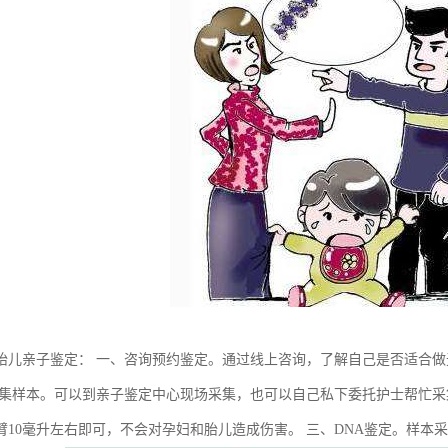
胎儿亲子鉴定： 一、咨询预约鉴定。通过线上咨询，了解自己是否适合
采集样本。可以到亲子鉴定中心现场采集，也可以自己私下委托护士帮忙
臂10毫升左右即可，不会对孕妇和胎儿造成伤害。 三、DNA鉴定。样本