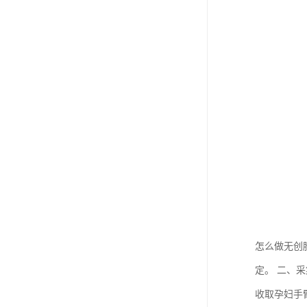
怎么做无创
定。 二、
收取孕妇手