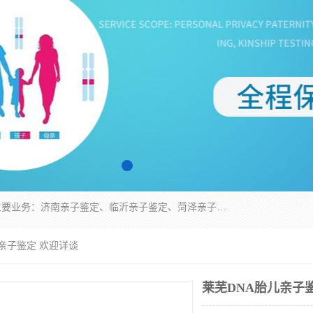
华信基因是一家专门提供亲子鉴定服务的机构，主要业务：济南亲子鉴定、临沂亲子鉴定、菏泽亲子鉴定、淄博亲子鉴定、青岛亲子鉴定、日照亲子鉴定、临朐亲子鉴定、寿光亲子鉴定等，联合广州、上海、北京、深圳、杭州、武汉、成都、合肥、贵阳、沈阳等地区有法医物证鉴定机构及基因检测公司，为国内外客户提供便捷的DNA鉴定服务。
儿亲子鉴定 欢迎详谈
莱芜DNA胎儿亲子