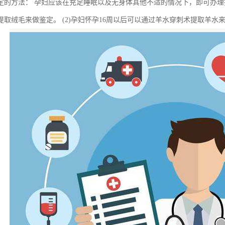
定的方法： 孕妇应该在充足睡眠以及无身体其他不适的情况下，即可办理抽羊
取绒毛来做鉴定。 (2)孕妇怀孕16周以后可以通过羊水穿刺术提取羊水来做