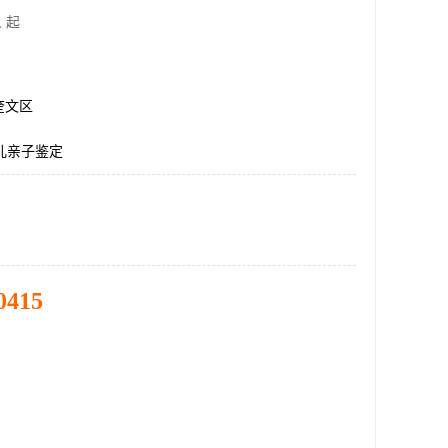
 起
奎文区
儿亲子鉴定
0415