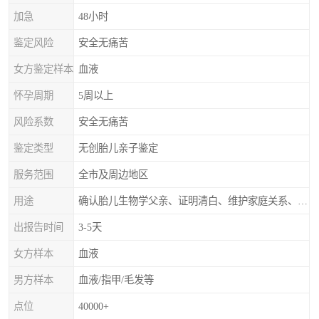
加急
48小时
鉴定风险
安全无痛苦
女方鉴定样本
血液
怀孕周期
5周以上
风险系数
安全无痛苦
鉴定类型
无创胎儿亲子鉴定
服务范围
全市及周边地区
用途
确认胎儿生物学父亲、证明清白、维护家庭关系、非婚生子女的血缘鉴定
出报告时间
3-5天
女方样本
血液
男方样本
血液/指甲/毛发等
点位
40000+