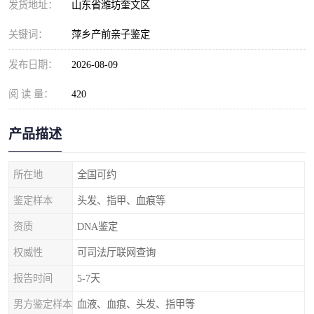
发货地址：
山东省潍坊奎文区
关键词：
萍乡产前亲子鉴定
发布日期：
2026-08-09
阅 读 量：
420
产品描述
所在地
全国可约
鉴定样本
头发、指甲、血痕等
资质
DNA鉴定
权威性
可司法厅联网查询
报告时间
5-7天
男方鉴定样本
血液、血痕、头发、指甲等