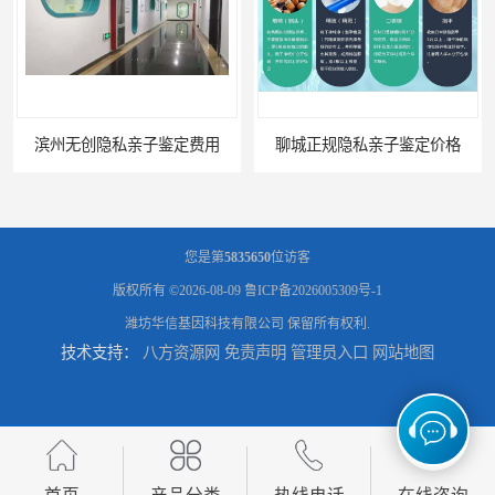
滨州无创隐私亲子鉴定费用
聊城正规隐私亲子鉴定价格
您是第
5835650
位访客
版权所有 ©2026-08-09
鲁ICP备2026005309号-1
潍坊华信基因科技有限公司
保留所有权利.
技术支持：
八方资源网
免责声明
管理员入口
网站地图
东营正规隐私亲子鉴定费用
枣庄孕期隐私亲子鉴定