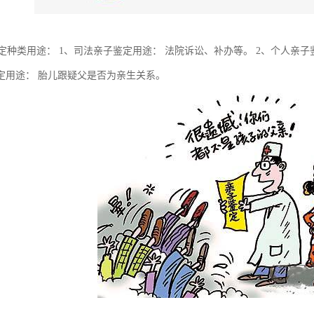
鉴定种类用途： 1、司法亲子鉴定用途： 法院诉讼、补办等。 2、个人亲子
定用途： 胎儿跟疑父是否为亲生关系。