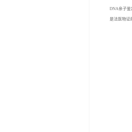
DNA亲子
是法医物证