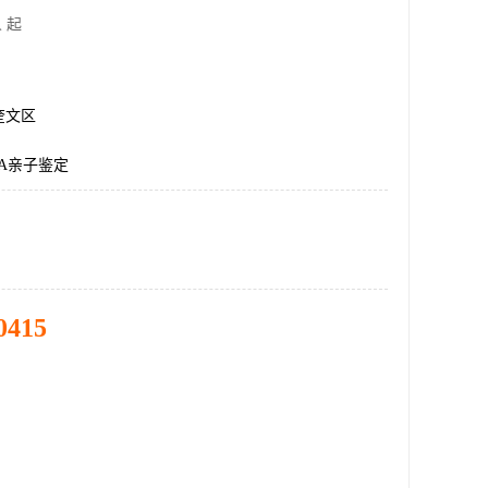
 起
奎文区
A亲子鉴定
0415