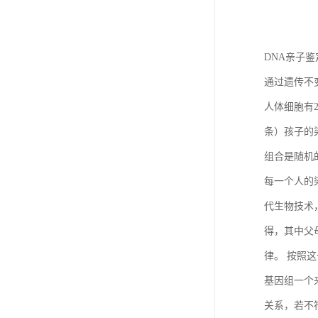
DNA亲子
通过遗传不
人体细胞有
条）孩子的
组合是随机
每一个人的
代生物技术
得，其中父
律。 按照
基因组一个
关系，若不