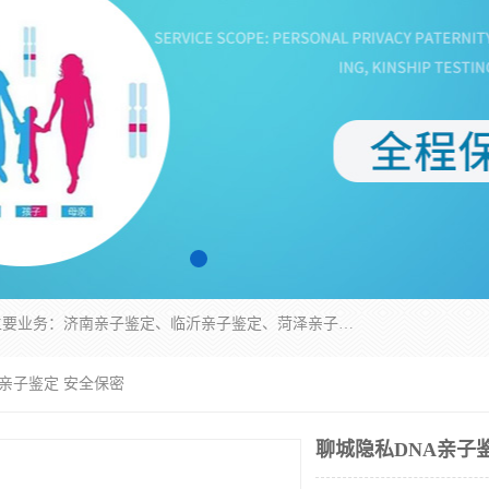
华信基因是一家专门提供亲子鉴定服务的机构，主要业务：济南亲子鉴定、临沂亲子鉴定、菏泽亲子鉴定、淄博亲子鉴定、青岛亲子鉴定、日照亲子鉴定、临朐亲子鉴定、寿光亲子鉴定等，联合广州、上海、北京、深圳、杭州、武汉、成都、合肥、贵阳、沈阳等地区有法医物证鉴定机构及基因检测公司，为国内外客户提供便捷的DNA鉴定服务。
A亲子鉴定 安全保密
聊城隐私DNA亲子