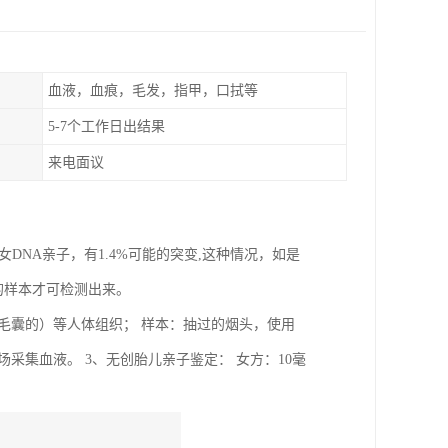
血液，血痕，毛发，指甲，口拭等
5-7个工作日出结果
来电面议
DNA亲子，有1.4%可能的突变,这种情况，如是
的样本才可检测出来。
带毛囊的）等人体组织； 样本：抽过的烟头，使用
采集血液。 3、无创胎儿亲子鉴定： 女方：10毫