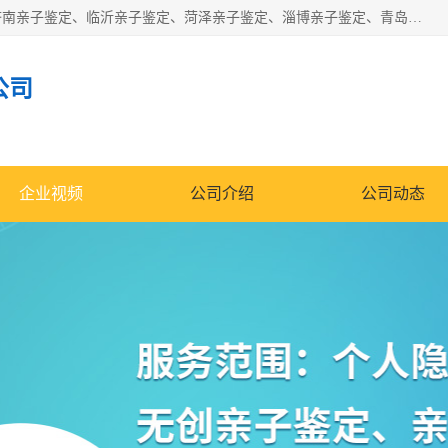
华信基因是一家专门提供亲子鉴定服务的机构，主要业务：济南亲子鉴定、临沂亲子鉴定、菏泽亲子鉴定、淄博亲子鉴定、青岛亲子鉴定、日照亲子鉴定、临朐亲子鉴定、寿光亲子鉴定等，联合广州、上海、北京、深圳、杭州、武汉、成都、合肥、贵阳、沈阳等地区有法医物证鉴定机构及基因检测公司，为国内外客户提供便捷的DNA鉴定服务。
公司
企业视频
公司介绍
公司动态