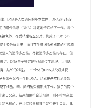
律。DNA是人类遗传的基本载体，DNA遗传标记
们的遗传信息（DNA）稳定地传递给下一代。每个
条染色体，在受精后相互配对，构成了23对（46
成整个染色体系统，而且在生殖细胞形成前的互换和
就是人的遗传多态性。尽管遗传多态性的存在，但
度来讲，DNA亲子鉴定是根据遗传学原理，运用现
得出结论的过程。一个个体的DNA从父母处获
子各带有父母一半的DNA，这就是基本的遗传规
的配子细胞。精、卵细胞受精形成子代，孩子的两个
个来自父亲。结果如果符合该规律，则不排除亲生
系是已知的，要求假设父和孩子是否亲生关系。此