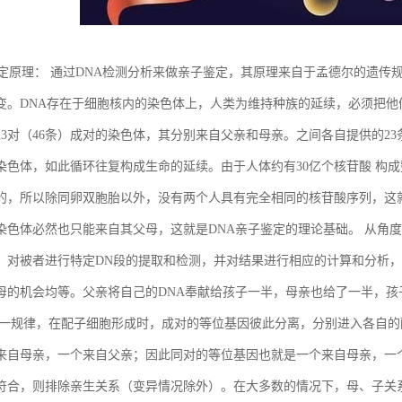
鉴定原理： 通过DNA检测分析来做亲子鉴定，其原理来自于孟德尔的遗传规
变。DNA存在于细胞核内的染色体上，人类为维持种族的延续，必须把他
23对（46条）成对的染色体，其分别来自父亲和母亲。之间各自提供的23
染色体，如此循环往复构成生命的延续。由于人体约有30亿个核苷酸 构
的，所以除同卵双胞胎以外，没有两个人具有完全相同的核苷酸序列，这
染色体必然也只能来自其父母，这就是DNA亲子鉴定的理论基础。 从角
，对被者进行特定DN段的提取和检测，并对结果进行相应的计算和分析，
母的机会均等。父亲将自己的DNA奉献给孩子一半，母亲也给了一半，孩
这一规律，在配子细胞形成时，成对的等位基因彼此分离，分别进入各自
来自母亲，一个来自父亲；因此同对的等位基因也就是一个来自母亲，一
符合，则排除亲生关系（变异情况除外）。在大多数的情况下，母、子关