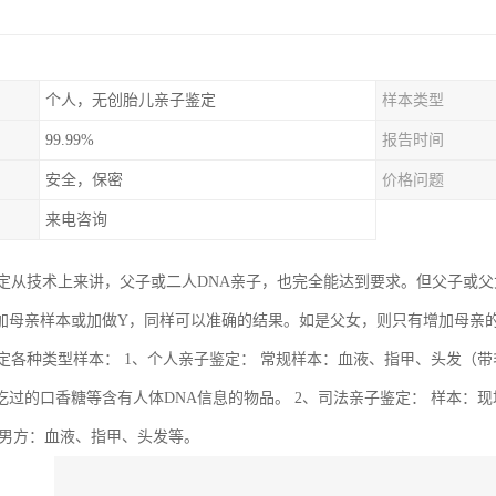
个人，无创胎儿亲子鉴定
样本类型
99.99%
报告时间
安全，保密
价格问题
来电咨询
鉴定从技术上来讲，父子或二人DNA亲子，也完全能达到要求。但父子或父女
加母亲样本或加做Y，同样可以准确的结果。如是父女，则只有增加母亲
鉴定各种类型样本： 1、个人亲子鉴定： 常规样本：血液、指甲、头发（
吃过的口香糖等含有人体DNA信息的物品。 2、司法亲子鉴定： 样本：现场
 男方：血液、指甲、头发等。