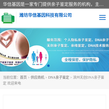
华信基因是一家专门提供亲子鉴定服务的机构，主要业务：济南亲子鉴定、临沂亲子鉴定、菏泽亲子鉴定、淄博亲子鉴定、青岛亲子鉴定、日照亲子鉴定、临朐亲子鉴定、寿光亲子鉴定等，联合广州、上海、北京、深圳、杭州、武汉、成都、合肥、贵阳、沈阳等地区有法医物证鉴定机构及基因检测公司，为国内外客户提供便捷的DNA鉴定服务。
潍坊华信基因科技有限公司
亲子鉴定
DNA亲子鉴定
隐私亲子鉴定
无创亲子鉴定
孕期亲子鉴定
胎儿亲子鉴定
当前位置：
首页
>
供应商机
>
DNA亲子鉴定
> 滨州无创DNA亲子鉴
定 欢迎来电