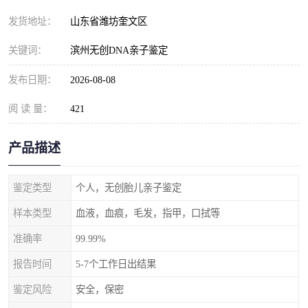
发货地址：
山东省潍坊奎文区
关键词：
滨州无创DNA亲子鉴定
发布日期：
2026-08-08
阅 读 量：
421
产品描述
鉴定类型
个人，无创胎儿亲子鉴定
样本类型
血液，血痕，毛发，指甲，口拭等
准确率
99.99%
报告时间
5-7个工作日出结果
鉴定风险
安全，保密