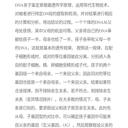
DNA亲子鉴定是根据遗传学原理，运用现代生物技术，
对被者进行特定DN段的提取和检测，并对结果进行相应
的计算和分析，得出结论的过程。一个个体的DNA从父
母处获得，其中父母的机会均等。父亲将自己的DNA奉
献给孩子一半，母亲也给了一半，孩子各带有父母一半
的DNA，这就是基本的遗传规律。 按照这一规律，在配
子细胞形成时，成对的等位基因彼此分离，分别进入各
自的配子细胞。精、卵细胞受精形成子代，孩子的两个
基因组一个来自母亲，一个来自父亲；因此同对的等位
基因也就是一个来自母亲，一个来自父亲。结果如果符
合该规律，则不排除亲生关系，若不符合，则排除亲生
关系（变异情况除外）。在大多数的情况下，母、子关
系是已知的，要求假设父和孩子是否亲生关系。此时先
从母、子基因型的对比中，可以确定孩子基因中可能来
自父亲的基因（生父基因，OG）。然后观察假设父亲的