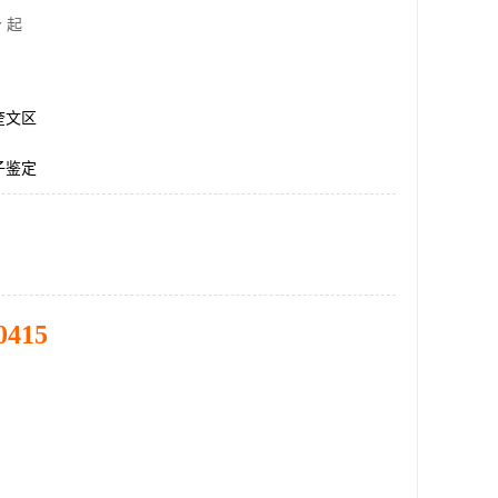
 起
奎文区
子鉴定
0415