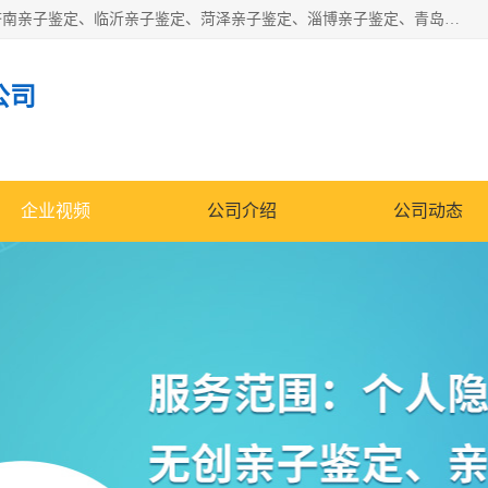
华信基因是一家专门提供亲子鉴定服务的机构，主要业务：济南亲子鉴定、临沂亲子鉴定、菏泽亲子鉴定、淄博亲子鉴定、青岛亲子鉴定、日照亲子鉴定、临朐亲子鉴定、寿光亲子鉴定等，联合广州、上海、北京、深圳、杭州、武汉、成都、合肥、贵阳、沈阳等地区有法医物证鉴定机构及基因检测公司，为国内外客户提供便捷的DNA鉴定服务。
公司
企业视频
公司介绍
公司动态