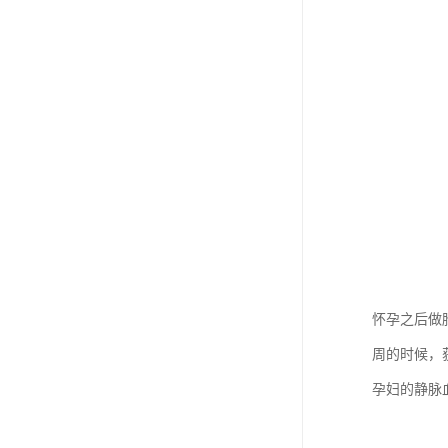
怀孕之后做
周的时候，
孕妇的静脉