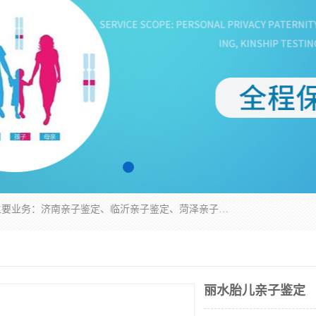
华信基因是一家专门提供亲子鉴定服务的机构，主要业务：济南亲子鉴定、临沂亲子鉴定、菏泽亲子鉴定、淄博亲子鉴定、青岛亲子鉴定、日照亲子鉴定、临朐亲子鉴定、寿光亲子鉴定等，联合广州、上海、北京、深圳、杭州、武汉、成都、合肥、贵阳、沈阳等地区有法医物证鉴定机构及基因检测公司，为国内外客户提供便捷的DNA鉴定服务。
丽水胎儿亲子鉴定