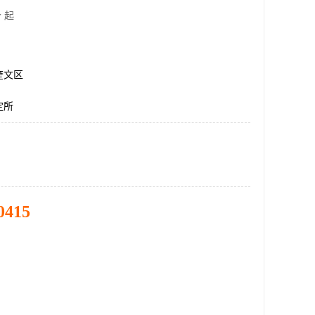
 起
奎文区
定所
0415