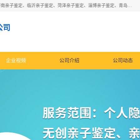
华信基因是一家专门提供亲子鉴定服务的机构，主要业务：济南亲子鉴定、临沂亲子鉴定、菏泽亲子鉴定、淄博亲子鉴定、青岛亲子鉴定、日照亲子鉴定、临朐亲子鉴定、寿光亲子鉴定等，联合广州、上海、北京、深圳、杭州、武汉、成都、合肥、贵阳、沈阳等地区有法医物证鉴定机构及基因检测公司，为国内外客户提供便捷的DNA鉴定服务。
公司
企业视频
公司介绍
公司动态