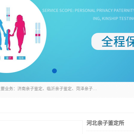
华信基因是一家专门提供亲子鉴定服务的机构，主要业务：济南亲子鉴定、临沂亲子鉴定、菏泽亲子鉴定、淄博亲子鉴定、青岛亲子鉴定、日照亲子鉴定、临朐亲子鉴定、寿光亲子鉴定等，联合广州、上海、北京、深圳、杭州、武汉、成都、合肥、贵阳、沈阳等地区有法医物证鉴定机构及基因检测公司，为国内外客户提供便捷的DNA鉴定服务。
河北亲子鉴定所