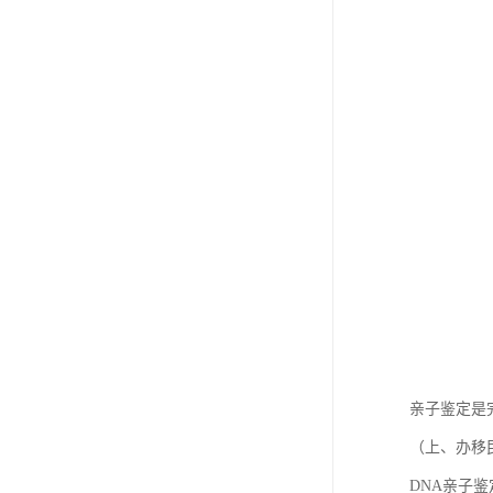
亲子鉴定是
（上、办移
DNA亲子