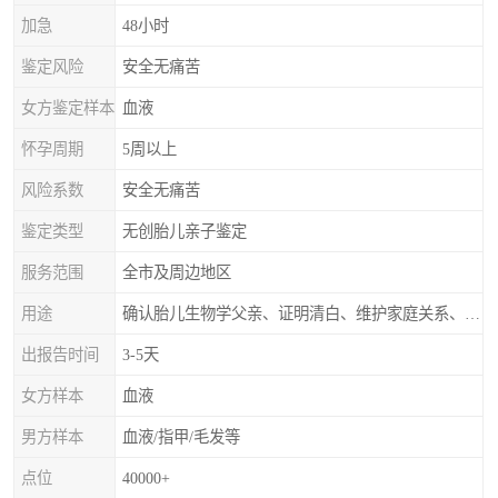
加急
48小时
鉴定风险
安全无痛苦
女方鉴定样本
血液
怀孕周期
5周以上
风险系数
安全无痛苦
鉴定类型
无创胎儿亲子鉴定
服务范围
全市及周边地区
用途
确认胎儿生物学父亲、证明清白、维护家庭关系、非婚生子女的血缘鉴定
出报告时间
3-5天
女方样本
血液
男方样本
血液/指甲/毛发等
点位
40000+