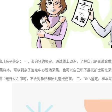
胎儿亲子鉴定： 一、咨询预约鉴定。通过线上咨询，了解自己是否适合
采集样本。可以到亲子鉴定中心现场采集，也可以自己私下委托护士帮忙
臂10毫升左右即可，不会对孕妇和胎儿造成伤害。 三、DNA鉴定。样本