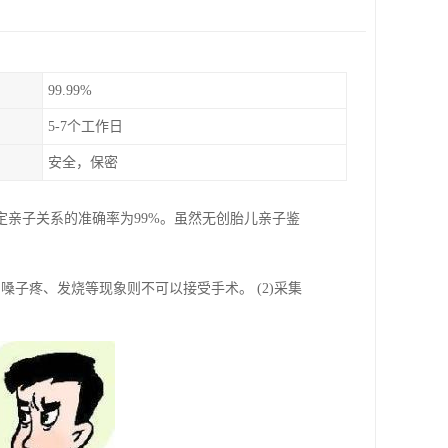
99.99%
5-7个工作日
安全，保密
亲子关系的准确率为99%。虽然无创胎儿亲子鉴
嗓子疼、发烧等现象则不可以接受手术。 (2)采集