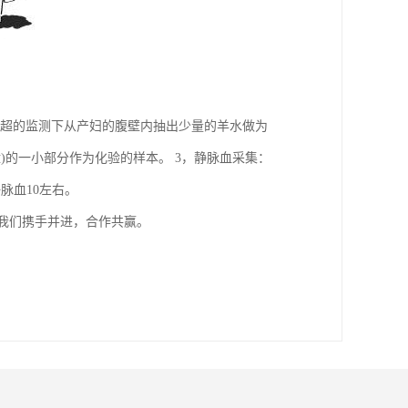
B超的监测下从产妇的腹壁内抽出少量的羊水做为
盘)的一小部分作为化验的样本。 3，静脉血采集：
脉血10左右。
与我们携手并进，合作共赢。