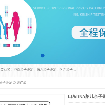
华信基因是一家专门提供亲子鉴定服务的机构，主要业务：济南亲子鉴定、临沂亲子鉴定、菏泽亲子鉴定、淄博亲子鉴定、青岛亲子鉴定、日照亲子鉴定、临朐亲子鉴定、寿光亲子鉴定等，联合广州、上海、北京、深圳、杭州、武汉、成都、合肥、贵阳、沈阳等地区有法医物证鉴定机构及基因检测公司，为国内外客户提供便捷的DNA鉴定服务。
儿亲子鉴定 欢迎详谈
山东DNA胎儿亲子