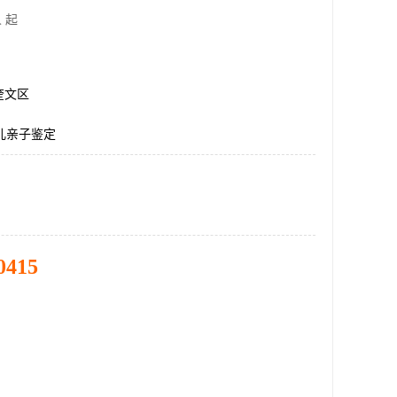
 起
奎文区
儿亲子鉴定
0415