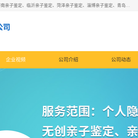
华信基因是一家专门提供亲子鉴定服务的机构，主要业务：济南亲子鉴定、临沂亲子鉴定、菏泽亲子鉴定、淄博亲子鉴定、青岛亲子鉴定、日照亲子鉴定、临朐亲子鉴定、寿光亲子鉴定等，联合广州、上海、北京、深圳、杭州、武汉、成都、合肥、贵阳、沈阳等地区有法医物证鉴定机构及基因检测公司，为国内外客户提供便捷的DNA鉴定服务。
公司
企业视频
公司介绍
公司动态