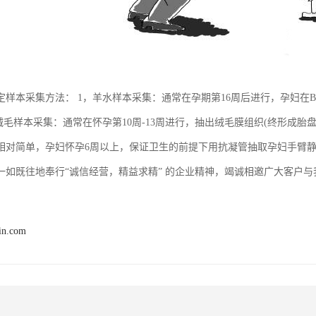
定样本采集方法： 1，羊水样本采集：通常在孕期第16周后进行，孕妇在
绒毛样本采集：通常在怀孕第10周-13周进行，抽出绒毛膜组织(终形成胎
相对简单，孕妇怀孕6周以上，保证卫生的前提下用抗凝管抽取孕妇手臂静
一如既往地奉行“诚信经营，精益求精” 的企业精神，竭诚相邀广大客户
in.com