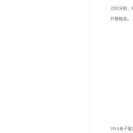
过的牙刷，
升静脉血。
DNA亲子