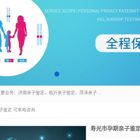
华信基因是一家专门提供亲子鉴定服务的机构，主要业务：济南亲子鉴定、临沂亲子鉴定、菏泽亲子鉴定、淄博亲子鉴定、青岛亲子鉴定、日照亲子鉴定、临朐亲子鉴定、寿光亲子鉴定等，联合广州、上海、北京、深圳、杭州、武汉、成都、合肥、贵阳、沈阳等地区有法医物证鉴定机构及基因检测公司，为国内外客户提供便捷的DNA鉴定服务。
子鉴定 可来电咨询
寿光市孕期亲子鉴定