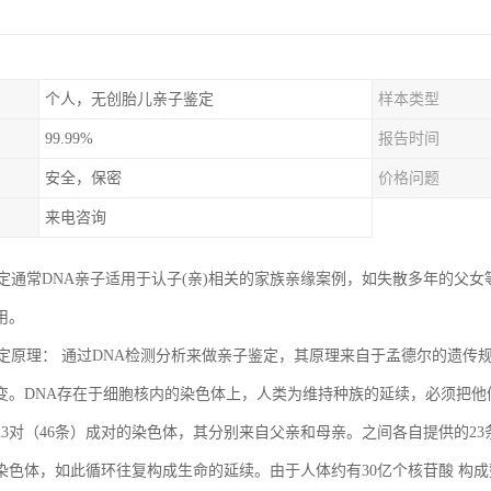
个人，无创胎儿亲子鉴定
样本类型
99.99%
报告时间
安全，保密
价格问题
来电咨询
鉴定通常DNA亲子适用于认子(亲)相关的家族亲缘案例，如失散多年的父
用。
鉴定原理： 通过DNA检测分析来做亲子鉴定，其原理来自于孟德尔的遗传规
变。DNA存在于细胞核内的染色体上，人类为维持种族的延续，必须把他
23对（46条）成对的染色体，其分别来自父亲和母亲。之间各自提供的23
染色体，如此循环往复构成生命的延续。由于人体约有30亿个核苷酸 构