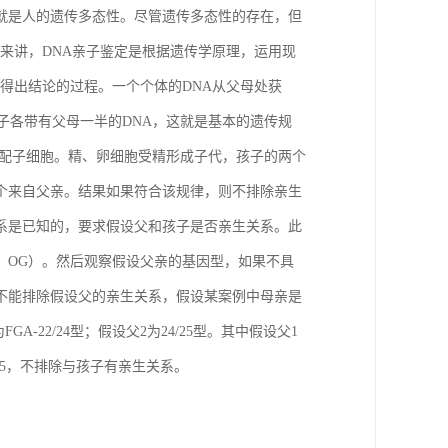
就是人的遗传多态性。尽管遗传多态性的存在，但
度来讲，DNA亲子鉴定是根据遗传学原理，运用现
得出结论的过程。一个个体的DNA从父母处获
子各带有父母一半的DNA，这就是基本的遗传规
的配子细胞。精、卵细胞受精形成子代，孩子的两个
个来自父亲。结果如果符合该规律，则不排除亲生
系是已知的，要求假设父和孩子是否亲生关系。此
，OG）。然后观察假设父亲的基因型，如果不具
不能排除假设父的亲生关系，假设某案例中母亲是
GA-22/24型；假设父2为24/25型。其中假设父1
25，不排除与孩子有亲生关系。