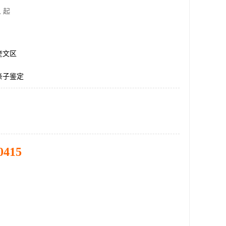
 起
奎文区
亲子鉴定
0415