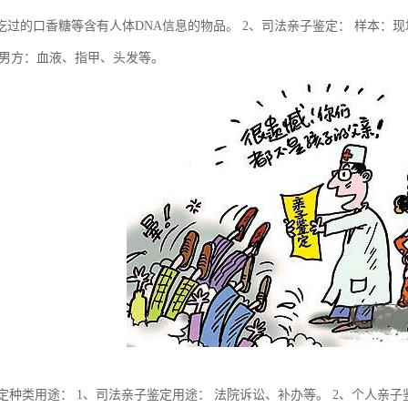
吃过的口香糖等含有人体DNA信息的物品。 2、司法亲子鉴定： 样本：现场
 男方：血液、指甲、头发等。
鉴定种类用途： 1、司法亲子鉴定用途： 法院诉讼、补办等。 2、个人亲子