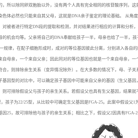
的，所以除同卵双胞胎以外，没有两个人具有完全相同的核苷酸序列，这
染色体必然也只能来自其父母，这就是DNA亲子鉴定的理论基础。 从角
，对被者进行特定DN段的提取和检测，并对结果进行相应的计算和分析，
母的机会均等。父亲将自己的DNA奉献给孩子一半，母亲也给了一半，孩
这一规律，在配子细胞形成时，成对的等位基因彼此分离，分别进入各自
来自母亲，一个来自父亲；因此同对的等位基因也就是一个来自母亲，一
符合，则排除亲生关系（变异情况除外）。在大多数的情况下，母、子关
子基因型的对比中，可以确定孩子基因中可能来自父亲的基因（生父基因
，则可排除假设父与孩子的亲生关系。若假设父也具有生父基因，结果就
23型，孩子为22/25型，从比较中可确定生父基因是FGA-25。此案中假设父1为F
基因25，故可排除他与孩子的亲生关系；相比之下，假设父2因具有FGA-