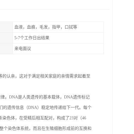
血液，血痕，毛发，指甲，口拭等
5-7个工作日出结果
来电面议
女等的认亲，这对于满足相关家庭的亲情需求起着至
律。DNA是人类遗传的基本载体，DNA遗传标记
们的遗传信息（DNA）稳定地传递给下一代。每个
条染色体，在受精后相互配对，构成了23对（46
成整个染色体系统，而且在生殖细胞形成前的互换和