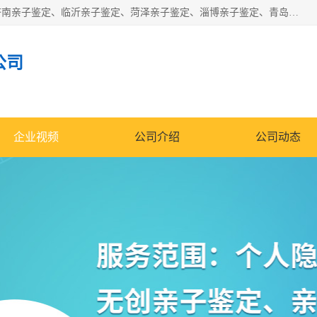
华信基因是一家专门提供亲子鉴定服务的机构，主要业务：济南亲子鉴定、临沂亲子鉴定、菏泽亲子鉴定、淄博亲子鉴定、青岛亲子鉴定、日照亲子鉴定、临朐亲子鉴定、寿光亲子鉴定等，联合广州、上海、北京、深圳、杭州、武汉、成都、合肥、贵阳、沈阳等地区有法医物证鉴定机构及基因检测公司，为国内外客户提供便捷的DNA鉴定服务。
公司
企业视频
公司介绍
公司动态