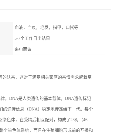
血液，血痕，毛发，指甲，口拭等
5-7个工作日出结果
来电面议
女等的认亲，这对于满足相关家庭的亲情需求起着至
律。DNA是人类遗传的基本载体，DNA遗传标记
们的遗传信息（DNA）稳定地传递给下一代。每个
条染色体，在受精后相互配对，构成了23对（46
成整个染色体系统，而且在生殖细胞形成前的互换和