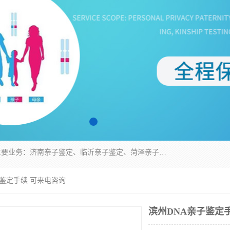
华信基因是一家专门提供亲子鉴定服务的机构，主要业务：济南亲子鉴定、临沂亲子鉴定、菏泽亲子鉴定、淄博亲子鉴定、青岛亲子鉴定、日照亲子鉴定、临朐亲子鉴定、寿光亲子鉴定等，联合广州、上海、北京、深圳、杭州、武汉、成都、合肥、贵阳、沈阳等地区有法医物证鉴定机构及基因检测公司，为国内外客户提供便捷的DNA鉴定服务。
子鉴定手续 可来电咨询
滨州DNA亲子鉴定