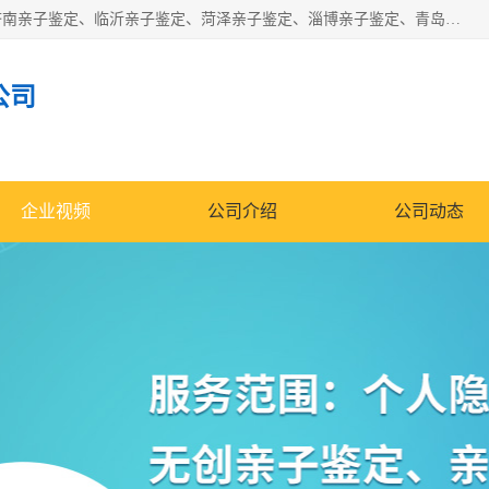
华信基因是一家专门提供亲子鉴定服务的机构，主要业务：济南亲子鉴定、临沂亲子鉴定、菏泽亲子鉴定、淄博亲子鉴定、青岛亲子鉴定、日照亲子鉴定、临朐亲子鉴定、寿光亲子鉴定等，联合广州、上海、北京、深圳、杭州、武汉、成都、合肥、贵阳、沈阳等地区有法医物证鉴定机构及基因检测公司，为国内外客户提供便捷的DNA鉴定服务。
公司
企业视频
公司介绍
公司动态