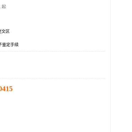
 起
奎文区
子鉴定手续
0415