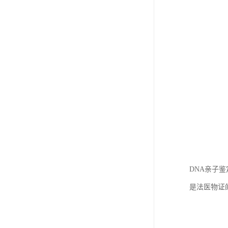
DNA亲子
是法医物证