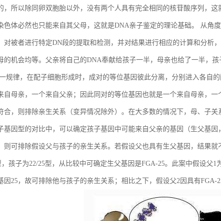
的，所以除同卵双胞胎以外，没有两个人具有完全相同的核苷酸序列，这
染色体必然也只能来自其父母，这就是DNA亲子鉴定的理论基础。 从角
，对被者进行特定DN段的提取和检测，并对结果进行相应的计算和分析，
母的机会均等。父亲将自己的DNA奉献给孩子一半，母亲也给了一半，孩
这一规律，在配子细胞形成时，成对的等位基因彼此分离，分别进入各自
来自母亲，一个来自父亲；因此同对的等位基因也就是一个来自母亲，一
符合，则排除亲生关系（变异情况除外）。在大多数的情况下，母、子关
子基因型的对比中，可以确定孩子基因中可能来自父亲的基因（生父基因
，则可排除假设父与孩子的亲生关系。若假设父也具有生父基因，结果就
23型，孩子为22/25型，从比较中可确定生父基因是FGA-25。此案中假设父1为F
基因25，故可排除他与孩子的亲生关系；相比之下，假设父2因具有FGA-