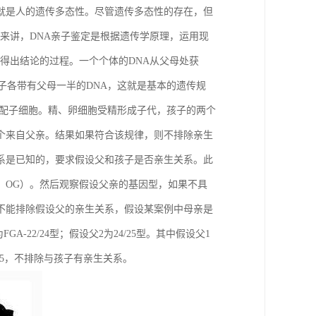
就是人的遗传多态性。尽管遗传多态性的存在，但
度来讲，DNA亲子鉴定是根据遗传学原理，运用现
得出结论的过程。一个个体的DNA从父母处获
子各带有父母一半的DNA，这就是基本的遗传规
的配子细胞。精、卵细胞受精形成子代，孩子的两个
个来自父亲。结果如果符合该规律，则不排除亲生
系是已知的，要求假设父和孩子是否亲生关系。此
，OG）。然后观察假设父亲的基因型，如果不具
不能排除假设父的亲生关系，假设某案例中母亲是
GA-22/24型；假设父2为24/25型。其中假设父1
25，不排除与孩子有亲生关系。