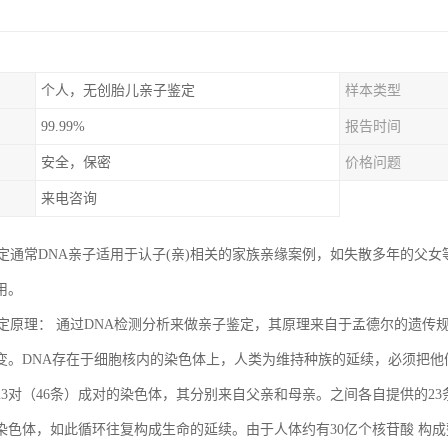
个人，无创胎儿亲子鉴定
样本类型
99.99%
报告时间
安全，保密
价格问题
来电咨询
鉴定通常DNA亲子适用于认子(亲)相关的家族亲缘案例，如失散多年的父
用。
鉴定原理： 通过DNA检测分析来做亲子鉴定，其原理来自于孟德尔的遗传规
变。DNA存在于细胞核内的染色体上，人类为维持种族的延续，必须把他
23对（46条）成对的染色体，其分别来自父亲和母亲。之间各自提供的23
染色体，如此循环往复构成生命的延续。由于人体约有30亿个核苷酸 构