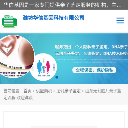
华信基因是一家专门提供亲子鉴定服务的机构，主要业务：济南亲子鉴定、临沂亲子鉴定、菏泽亲子鉴定、淄博亲子鉴定、青岛亲子鉴定、日照亲子鉴定、临朐亲子鉴定、寿光亲子鉴定等，联合广州、上海、北京、深圳、杭州、武汉、成都、合肥、贵阳、沈阳等地区有法医物证鉴定机构及基因检测公司，为国内外客户提供便捷的DNA鉴定服务。
潍坊华信基因科技有限公司
亲子鉴定
DNA亲子鉴定
隐私亲子鉴定
无创亲子鉴定
孕期亲子鉴定
胎儿亲子鉴定
当前位置：
首页
>
供应商机
>
胎儿亲子鉴定
> 山东无创胎儿亲子鉴
定流程 欢迎详谈