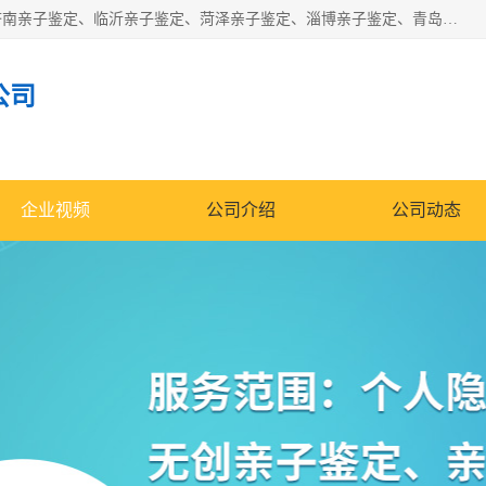
华信基因是一家专门提供亲子鉴定服务的机构，主要业务：济南亲子鉴定、临沂亲子鉴定、菏泽亲子鉴定、淄博亲子鉴定、青岛亲子鉴定、日照亲子鉴定、临朐亲子鉴定、寿光亲子鉴定等，联合广州、上海、北京、深圳、杭州、武汉、成都、合肥、贵阳、沈阳等地区有法医物证鉴定机构及基因检测公司，为国内外客户提供便捷的DNA鉴定服务。
公司
企业视频
公司介绍
公司动态