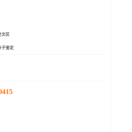
奎文区
亲子鉴定
0415