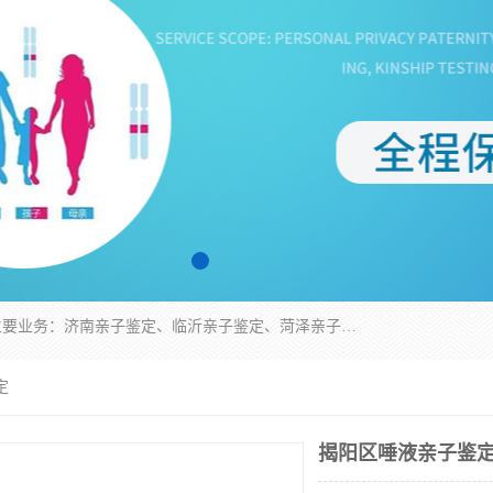
华信基因是一家专门提供亲子鉴定服务的机构，主要业务：济南亲子鉴定、临沂亲子鉴定、菏泽亲子鉴定、淄博亲子鉴定、青岛亲子鉴定、日照亲子鉴定、临朐亲子鉴定、寿光亲子鉴定等，联合广州、上海、北京、深圳、杭州、武汉、成都、合肥、贵阳、沈阳等地区有法医物证鉴定机构及基因检测公司，为国内外客户提供便捷的DNA鉴定服务。
定
揭阳区唾液亲子鉴