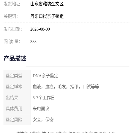
发货地址：
山东省潍坊奎文区
关键词：
丹东口拭亲子鉴定
发布日期：
2026-08-09
阅 读 量：
353
产品描述
鉴定类型
DNA亲子鉴定
鉴定样本
血液，血痕，毛发，指甲，口试等等
出结果
5-7个工作日
具体费用
来电面议
鉴定风险
安全，保密