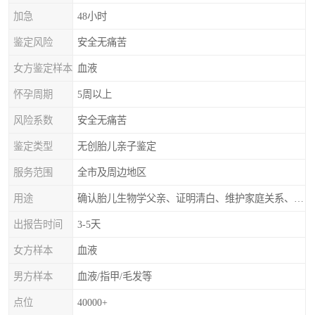
加急
48小时
鉴定风险
安全无痛苦
女方鉴定样本
血液
怀孕周期
5周以上
风险系数
安全无痛苦
鉴定类型
无创胎儿亲子鉴定
服务范围
全市及周边地区
用途
确认胎儿生物学父亲、证明清白、维护家庭关系、非婚生子女的血缘鉴定
出报告时间
3-5天
女方样本
血液
男方样本
血液/指甲/毛发等
点位
40000+