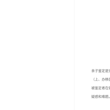
亲子鉴定是
（上、办移
被鉴定者在
疑惑和难题