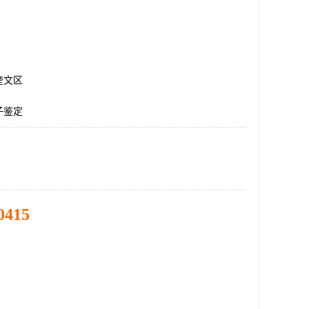
奎文区
子鉴定
0415