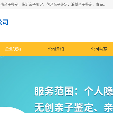
华信基因是一家专门提供亲子鉴定服务的机构，主要业务：济南亲子鉴定、临沂亲子鉴定、菏泽亲子鉴定、淄博亲子鉴定、青岛亲子鉴定、日照亲子鉴定、临朐亲子鉴定、寿光亲子鉴定等，联合广州、上海、北京、深圳、杭州、武汉、成都、合肥、贵阳、沈阳等地区有法医物证鉴定机构及基因检测公司，为国内外客户提供便捷的DNA鉴定服务。
公司
企业视频
公司介绍
公司动态