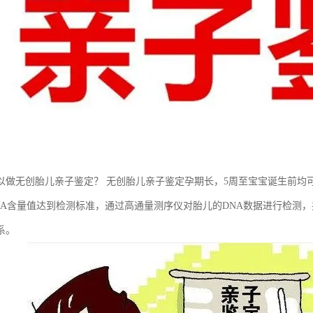
以做无创胎儿亲子鉴定？ 无创胎儿亲子鉴定孕期长，5周至宝宝诞生前均
NA含量值达到检测标准，通过高通量测序仪对胎儿的DNA数据进行检测，
系。