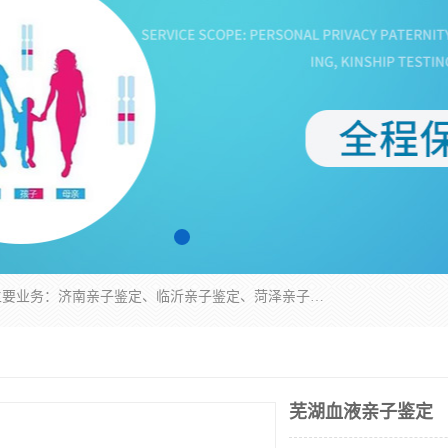
华信基因是一家专门提供亲子鉴定服务的机构，主要业务：济南亲子鉴定、临沂亲子鉴定、菏泽亲子鉴定、淄博亲子鉴定、青岛亲子鉴定、日照亲子鉴定、临朐亲子鉴定、寿光亲子鉴定等，联合广州、上海、北京、深圳、杭州、武汉、成都、合肥、贵阳、沈阳等地区有法医物证鉴定机构及基因检测公司，为国内外客户提供便捷的DNA鉴定服务。
芜湖血液亲子鉴定