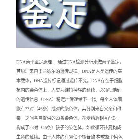
DNA亲子鉴定原理： 通过DNA检测分析来做亲子鉴定，
其原理来自于孟德尔的遗传规律。DNA是人类遗传的基
本载体，DNA遗传标记通过遗传不变。DNA存在于细胞
核内的染色体上，人类为维持种族的延续，必须把他们
的遗传信息（DNA）稳定地传递给下一代。每个人体细
胞有23对（46条）成对的染色体，其分别来自父亲和母
亲。之间各自提供的23条染色体，在受精后相互配对，
构成了23对（46条）孩子的染色体，如此循环往复构成
生命的延续。由于人体约有30亿个核苷酸 构成整个染色