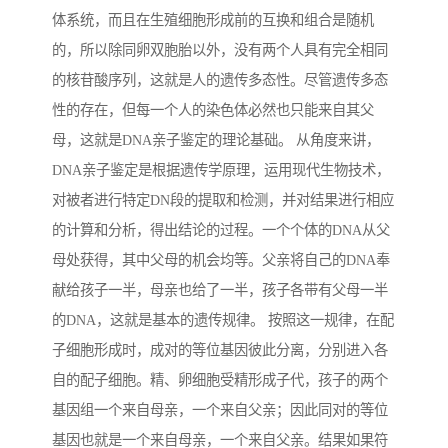
体系统，而且在生殖细胞形成前的互换和组合是随机
的，所以除同卵双胞胎以外，没有两个人具有完全相同
的核苷酸序列，这就是人的遗传多态性。尽管遗传多态
性的存在，但每一个人的染色体必然也只能来自其父
母，这就是DNA亲子鉴定的理论基础。 从角度来讲，
DNA亲子鉴定是根据遗传学原理，运用现代生物技术，
对被者进行特定DN段的提取和检测，并对结果进行相应
的计算和分析，得出结论的过程。一个个体的DNA从父
母处获得，其中父母的机会均等。父亲将自己的DNA奉
献给孩子一半，母亲也给了一半，孩子各带有父母一半
的DNA，这就是基本的遗传规律。 按照这一规律，在配
子细胞形成时，成对的等位基因彼此分离，分别进入各
自的配子细胞。精、卵细胞受精形成子代，孩子的两个
基因组一个来自母亲，一个来自父亲；因此同对的等位
基因也就是一个来自母亲，一个来自父亲。结果如果符