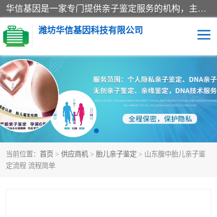
华信基因是一家专门提供亲子鉴定服务的机构，主要业务：济南亲子鉴定、临沂亲子鉴定、菏泽亲子鉴定、淄博亲子鉴定、青岛亲子鉴定、日照亲子鉴定、临朐亲子鉴定、寿光亲子鉴定等，联合广州、上海、北京、深圳、杭州、武汉、成都、合肥、贵阳、沈阳等地区有法医物证鉴定机构及基因检测公司，为国内外客户提供便捷的DNA鉴定服务。
潍坊华信基因科技有限公司
亲子鉴定
DNA亲子鉴定
隐私亲子鉴定
无创亲子鉴定
孕期亲子鉴定
胎儿亲子鉴定
当前位置：
首页
>
供应商机
>
胎儿亲子鉴定
> 山东腹中胎儿亲子鉴
定流程 流程简单