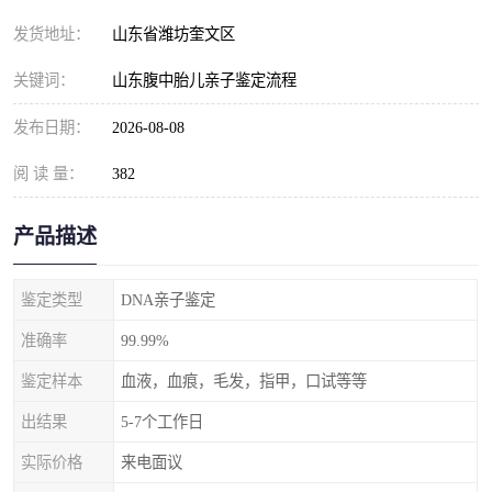
发货地址：
山东省潍坊奎文区
关键词：
山东腹中胎儿亲子鉴定流程
发布日期：
2026-08-08
阅 读 量：
382
产品描述
鉴定类型
DNA亲子鉴定
准确率
99.99%
鉴定样本
血液，血痕，毛发，指甲，口试等等
出结果
5-7个工作日
实际价格
来电面议