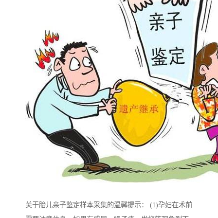
关于胎儿亲子鉴定样本采集的温馨提示： (1)孕妇在术前