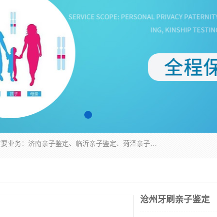
华信基因是一家专门提供亲子鉴定服务的机构，主要业务：济南亲子鉴定、临沂亲子鉴定、菏泽亲子鉴定、淄博亲子鉴定、青岛亲子鉴定、日照亲子鉴定、临朐亲子鉴定、寿光亲子鉴定等，联合广州、上海、北京、深圳、杭州、武汉、成都、合肥、贵阳、沈阳等地区有法医物证鉴定机构及基因检测公司，为国内外客户提供便捷的DNA鉴定服务。
沧州牙刷亲子鉴定