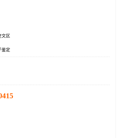
奎文区
子鉴定
0415