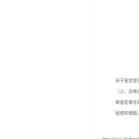
亲子鉴定是
（上、办移
被鉴定者在
疑惑和难题