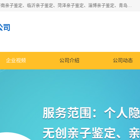
华信基因是一家专门提供亲子鉴定服务的机构，主要业务：济南亲子鉴定、临沂亲子鉴定、菏泽亲子鉴定、淄博亲子鉴定、青岛亲子鉴定、日照亲子鉴定、临朐亲子鉴定、寿光亲子鉴定等，联合广州、上海、北京、深圳、杭州、武汉、成都、合肥、贵阳、沈阳等地区有法医物证鉴定机构及基因检测公司，为国内外客户提供便捷的DNA鉴定服务。
公司
企业视频
公司介绍
公司动态