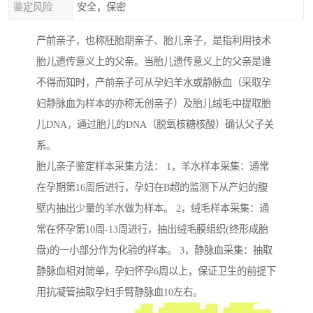
鉴定风险
安全，保密
产前亲子，也称胚胎期亲子、胎儿亲子，是指利用技术
胎儿遗传意义上的父亲。当胎儿遗传意义上的父亲是谁
不得而知时，产前亲子可从孕妇羊水或静脉血（采取孕
妇静脉血为样本的亦称无创亲子）及胎儿绒毛中提取胎
儿DNA，通过胎儿的DNA（脱氧核糖核酸）确认父子关
系。
胎儿亲子鉴定样本采集方法： 1，羊水样本采集：通常
在孕期第16周后进行，孕妇在B超的监测下从产妇的腹
壁内抽出少量的羊水做为样本。 2，绒毛样本采集：通
常在怀孕第10周-13周进行，抽出绒毛膜组织(终形成胎
盘)的一小部分作为化验的样本。 3，静脉血采集：抽取
静脉血相对简单，孕妇怀孕6周以上，保证卫生的前提下
用抗凝管抽取孕妇手臂静脉血10左右。