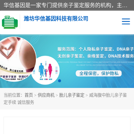
华信基因是一家专门提供亲子鉴定服务的机构，主要业务：济南亲子鉴定、临沂亲子鉴定、菏泽亲子鉴定、淄博亲子鉴定、青岛亲子鉴定、日照亲子鉴定、临朐亲子鉴定、寿光亲子鉴定等，联合广州、上海、北京、深圳、杭州、武汉、成都、合肥、贵阳、沈阳等地区有法医物证鉴定机构及基因检测公司，为国内外客户提供便捷的DNA鉴定服务。
潍坊华信基因科技有限公司
亲子鉴定
DNA亲子鉴定
隐私亲子鉴定
无创亲子鉴定
孕期亲子鉴定
胎儿亲子鉴定
当前位置：
首页
>
供应商机
>
胎儿亲子鉴定
> 威海腹中胎儿亲子鉴
定手续 诚信服务