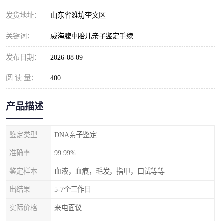
发货地址：
山东省潍坊奎文区
关键词：
威海腹中胎儿亲子鉴定手续
发布日期：
2026-08-09
阅 读 量：
400
产品描述
鉴定类型
DNA亲子鉴定
准确率
99.99%
鉴定样本
血液，血痕，毛发，指甲，口试等等
出结果
5-7个工作日
实际价格
来电面议