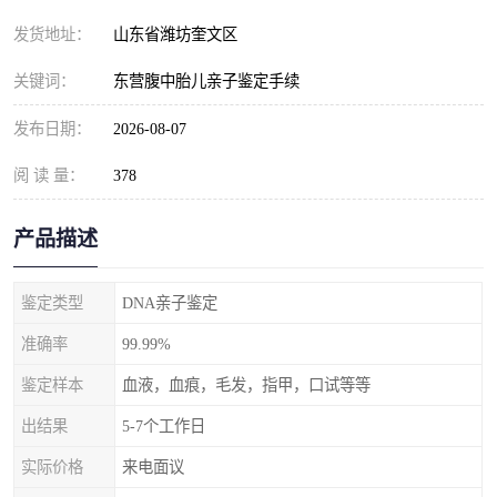
发货地址：
山东省潍坊奎文区
关键词：
东营腹中胎儿亲子鉴定手续
发布日期：
2026-08-07
阅 读 量：
378
产品描述
鉴定类型
DNA亲子鉴定
准确率
99.99%
鉴定样本
血液，血痕，毛发，指甲，口试等等
出结果
5-7个工作日
实际价格
来电面议