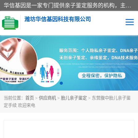
华信基因是一家专门提供亲子鉴定服务的机构，主要业务：济南亲子鉴定、临沂亲子鉴定、菏泽亲子鉴定、淄博亲子鉴定、青岛亲子鉴定、日照亲子鉴定、临朐亲子鉴定、寿光亲子鉴定等，联合广州、上海、北京、深圳、杭州、武汉、成都、合肥、贵阳、沈阳等地区有法医物证鉴定机构及基因检测公司，为国内外客户提供便捷的DNA鉴定服务。
潍坊华信基因科技有限公司
亲子鉴定
DNA亲子鉴定
隐私亲子鉴定
无创亲子鉴定
孕期亲子鉴定
胎儿亲子鉴定
当前位置：
首页
>
供应商机
>
胎儿亲子鉴定
> 东营腹中胎儿亲子鉴
定手续 欢迎来电