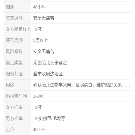
加急
48小时
鉴定风险
安全无痛苦
女方鉴定样本
血液
怀孕周期
5周以上
风险系数
安全无痛苦
鉴定类型
无创胎儿亲子鉴定
服务范围
全市及周边地区
用途
确认胎儿生物学父亲、证明清白、维护家庭关系、非婚生子女的血缘鉴定
出报告时间
3-5天
女方样本
血液
男方样本
血液/指甲/毛发等
点位
40000+