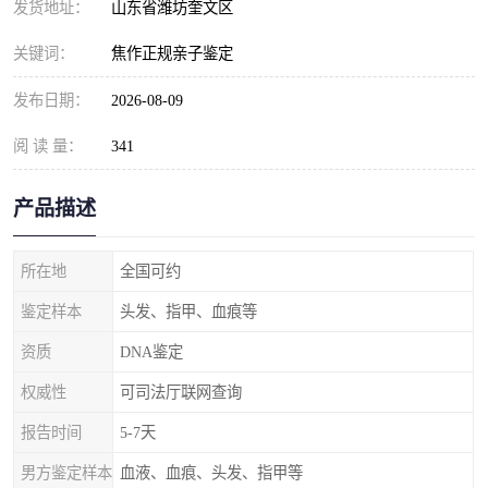
发货地址：
山东省潍坊奎文区
关键词：
焦作正规亲子鉴定
发布日期：
2026-08-09
阅 读 量：
341
产品描述
所在地
全国可约
鉴定样本
头发、指甲、血痕等
资质
DNA鉴定
权威性
可司法厅联网查询
报告时间
5-7天
男方鉴定样本
血液、血痕、头发、指甲等