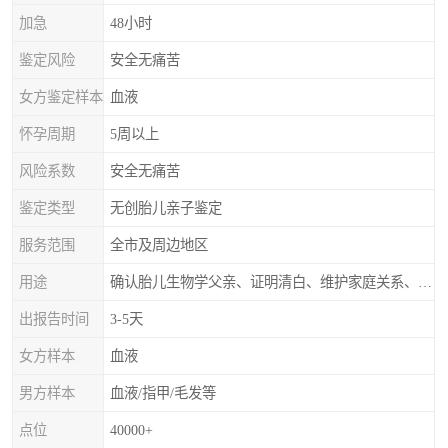
加急
48小时
鉴定风险
安全无痛苦
女方鉴定样本
血液
怀孕周期
5周以上
风险系数
安全无痛苦
鉴定类型
无创胎儿亲子鉴定
服务范围
全市及周边地区
用途
确认胎儿生物学父亲、证明清白、维护家庭关系、非婚生子女的血缘鉴定
出报告时间
3-5天
女方样本
血液
男方样本
血液/指甲/毛发等
点位
40000+