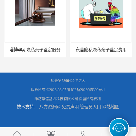
淄博孕期隐私亲子鉴定服务
东营隐私隐私亲子鉴定费用
您是第
5806420
位访客
版权所有 ©2026-08-07
鲁ICP备2026005309号-1
潍坊华信基因科技有限公司
保留所有权利.
技术支持：
八方资源网
免责声明
管理员入口
网站地图
滨州无创隐私亲子鉴定费用
聊城正规隐私亲子鉴定价格