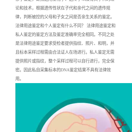
论和技术，根据遗传性状在子代和亲代之间的遗传规
律，判断被控的父母和子女之间是否亲生关系的鉴定。
法律用途鉴定和个人鉴定有什么不同？ 法律用途鉴定和
私人鉴定的鉴定方法及鉴定准确率完全相同。不同之处
是法律用途鉴定要求受检者提供指纹、照片、和明，并
且标本采样过程需由合法证人在场进行。私人鉴定无需
提供照片或指纹，整个采样过程可以自行进行，完全保
密。因此私自采集标本的DNA鉴定结果不具有法律效
用。