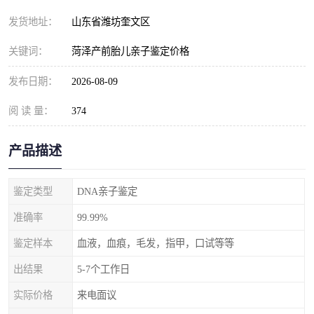
发货地址：
山东省潍坊奎文区
关键词：
菏泽产前胎儿亲子鉴定价格
发布日期：
2026-08-09
阅 读 量：
374
产品描述
鉴定类型
DNA亲子鉴定
准确率
99.99%
鉴定样本
血液，血痕，毛发，指甲，口试等等
出结果
5-7个工作日
实际价格
来电面议