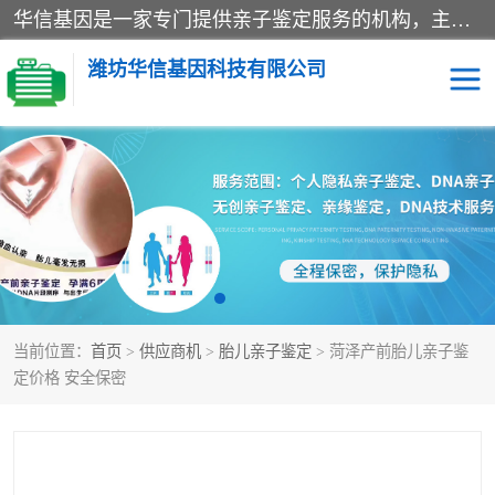
华信基因是一家专门提供亲子鉴定服务的机构，主要业务：济南亲子鉴定、临沂亲子鉴定、菏泽亲子鉴定、淄博亲子鉴定、青岛亲子鉴定、日照亲子鉴定、临朐亲子鉴定、寿光亲子鉴定等，联合广州、上海、北京、深圳、杭州、武汉、成都、合肥、贵阳、沈阳等地区有法医物证鉴定机构及基因检测公司，为国内外客户提供便捷的DNA鉴定服务。
潍坊华信基因科技有限公司
亲子鉴定
DNA亲子鉴定
隐私亲子鉴定
无创亲子鉴定
孕期亲子鉴定
胎儿亲子鉴定
当前位置：
首页
>
供应商机
>
胎儿亲子鉴定
> 菏泽产前胎儿亲子鉴
定价格 安全保密