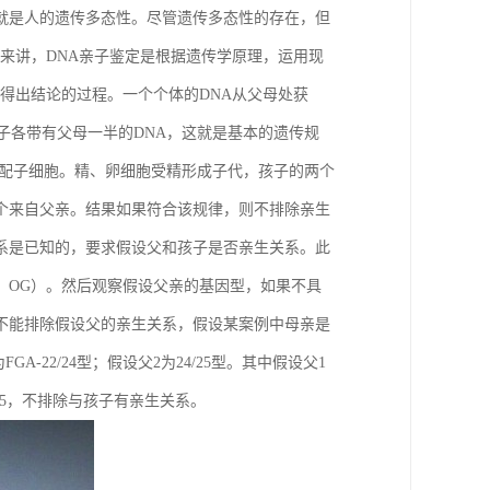
就是人的遗传多态性。尽管遗传多态性的存在，但
度来讲，DNA亲子鉴定是根据遗传学原理，运用现
得出结论的过程。一个个体的DNA从父母处获
子各带有父母一半的DNA，这就是基本的遗传规
的配子细胞。精、卵细胞受精形成子代，孩子的两个
个来自父亲。结果如果符合该规律，则不排除亲生
系是已知的，要求假设父和孩子是否亲生关系。此
，OG）。然后观察假设父亲的基因型，如果不具
不能排除假设父的亲生关系，假设某案例中母亲是
GA-22/24型；假设父2为24/25型。其中假设父1
25，不排除与孩子有亲生关系。