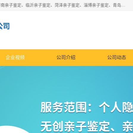
华信基因是一家专门提供亲子鉴定服务的机构，主要业务：济南亲子鉴定、临沂亲子鉴定、菏泽亲子鉴定、淄博亲子鉴定、青岛亲子鉴定、日照亲子鉴定、临朐亲子鉴定、寿光亲子鉴定等，联合广州、上海、北京、深圳、杭州、武汉、成都、合肥、贵阳、沈阳等地区有法医物证鉴定机构及基因检测公司，为国内外客户提供便捷的DNA鉴定服务。
公司
企业视频
公司介绍
公司动态