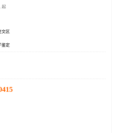
 起
奎文区
子鉴定
0415