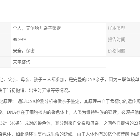
个人，无创胎儿亲子鉴定
样本类型
99.99%
报告时间
安全，保密
价格问题
来电咨询
鉴定，父亲、母亲、孩子三人都参加，是完整的DNA亲子，因为三联体较
由于当初抱错、出生时弄错等等情况。
鉴定原理： 通过DNA检测分析来做亲子鉴定，其原理来自于孟德尔的遗传规
变。DNA存在于细胞核内的染色体上，人类为维持种族的延续，必须把他
23对（46条）成对的染色体，其分别来自父亲和母亲。之间各自提供的23
染色体，如此循环往复构成生命的延续。由于人体约有30亿个核苷酸 构