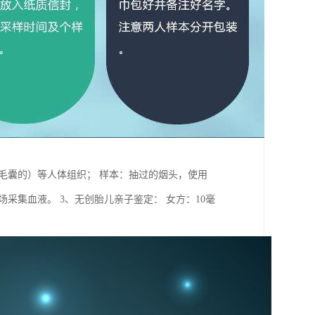
带毛囊的）等人体组织； 样本：抽过的烟头，使用
采集血液。 3、无创胎儿亲子鉴定： 女方：10毫