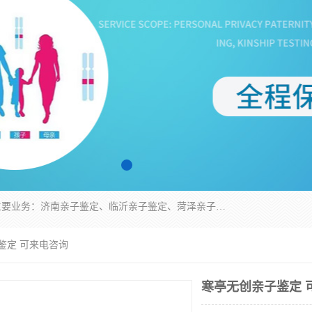
华信基因是一家专门提供亲子鉴定服务的机构，主要业务：济南亲子鉴定、临沂亲子鉴定、菏泽亲子鉴定、淄博亲子鉴定、青岛亲子鉴定、日照亲子鉴定、临朐亲子鉴定、寿光亲子鉴定等，联合广州、上海、北京、深圳、杭州、武汉、成都、合肥、贵阳、沈阳等地区有法医物证鉴定机构及基因检测公司，为国内外客户提供便捷的DNA鉴定服务。
鉴定 可来电咨询
寒亭无创亲子鉴定 