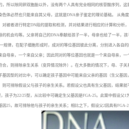
的，所以除同卵双胞胎以外，没有两个人具有完全相同的核苷酸序列，这
染色体必然也只能来自其父母，这就是DNA亲子鉴定的理论基础。 从角
，对被者进行特定DN段的提取和检测，并对结果进行相应的计算和分析，
母的机会均等。父亲将自己的DNA奉献给孩子一半，母亲也给了一半，孩
这一规律，在配子细胞形成时，成对的等位基因彼此分离，分别进入各自
来自母亲，一个来自父亲；因此同对的等位基因也就是一个来自母亲，一
符合，则排除亲生关系（变异情况除外）。在大多数的情况下，母、子关
子基因型的对比中，可以确定孩子基因中可能来自父亲的基因（生父基因
，则可排除假设父与孩子的亲生关系。若假设父也具有生父基因，结果就
23型，孩子为22/25型，从比较中可确定生父基因是FGA-25。此案中假设父1为F
基因25，故可排除他与孩子的亲生关系；相比之下，假设父2因具有FGA-