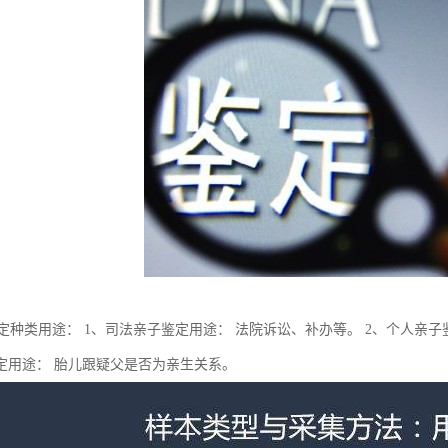
鉴定种类用途： 1、司法亲子鉴定用途： 法院诉讼、补办等。 2、个人亲子
定用途： 胎儿跟疑父是否为亲生关系。