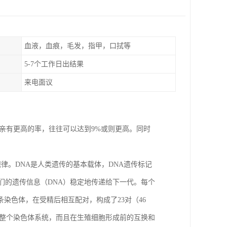
血液，血痕，毛发，指甲，口拭等
5-7个工作日出结果
来电面议
单亲有更高的率，往往可以达到9%或则更高。同时
律。DNA是人类遗传的基本载体，DNA遗传标记
们的遗传信息（DNA）稳定地传递给下一代。每个
条染色体，在受精后相互配对，构成了23对（46
成整个染色体系统，而且在生殖细胞形成前的互换和