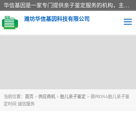
华信基因是一家专门提供亲子鉴定服务的机构，主要业务：济南亲子鉴定、临沂亲子鉴定、菏泽亲子鉴定、淄博亲子鉴定、青岛亲子鉴定、日照亲子鉴定、临朐亲子鉴定、寿光亲子鉴定等，联合广州、上海、北京、深圳、杭州、武汉、成都、合肥、贵阳、沈阳等地区有法医物证鉴定机构及基因检测公司，为国内外客户提供便捷的DNA鉴定服务。
潍坊华信基因科技有限公司
当前位置：
首页
>
供应商机
>
胎儿亲子鉴定
> 德州DNA胎儿亲子鉴
定时间 诚信服务