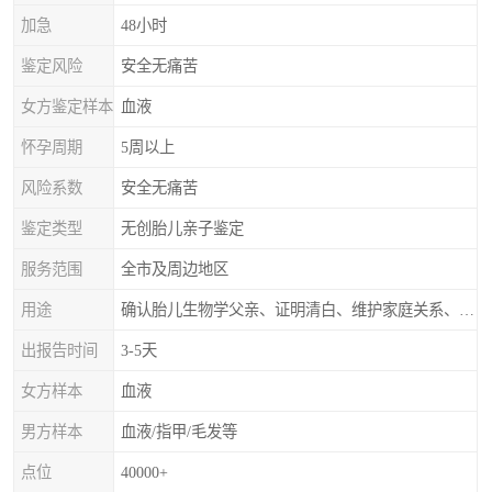
加急
48小时
鉴定风险
安全无痛苦
女方鉴定样本
血液
怀孕周期
5周以上
风险系数
安全无痛苦
鉴定类型
无创胎儿亲子鉴定
服务范围
全市及周边地区
用途
确认胎儿生物学父亲、证明清白、维护家庭关系、非婚生子女的血缘鉴定
出报告时间
3-5天
女方样本
血液
男方样本
血液/指甲/毛发等
点位
40000+