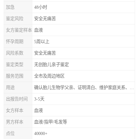
加急
48小时
鉴定风险
安全无痛苦
女方鉴定样本
血液
怀孕周期
5周以上
风险系数
安全无痛苦
鉴定类型
无创胎儿亲子鉴定
服务范围
全市及周边地区
用途
确认胎儿生物学父亲、证明清白、维护家庭关系、非婚生子女的血缘鉴定
出报告时间
3-5天
女方样本
血液
男方样本
血液/指甲/毛发等
点位
40000+