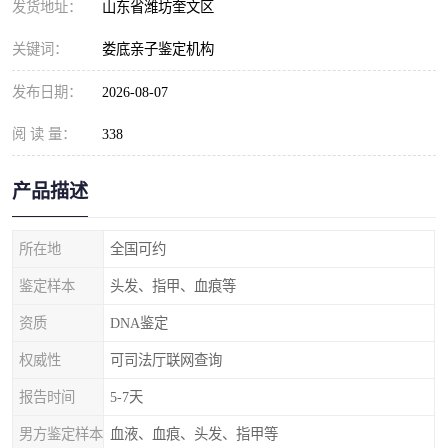
发货地址：
山东省潍坊奎文区
关键词：
娄底亲子鉴定机构
发布日期：
2026-08-07
阅 读 量：
338
产品描述
所在地
全国可约
鉴定样本
头发、指甲、血痕等
资质
DNA鉴定
权威性
可司法厅联网查询
报告时间
5-7天
男方鉴定样本
血液、血痕、头发、指甲等