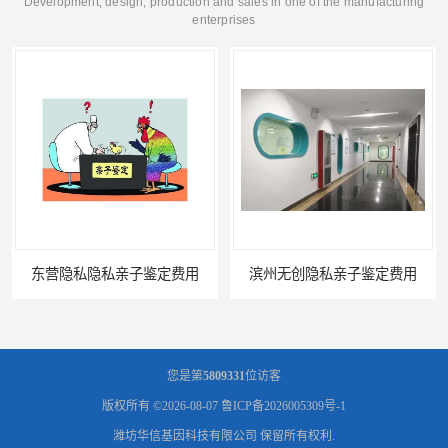
Development, design, production and sales in one of the manufacturing
enterprises
东营隐私隐私亲子鉴定费用
滨州无创隐私亲子鉴定费用
您是第
5809331
位访客
版权所有 ©2026-08-07
鲁ICP备2026005309号-1
潍坊华信基因科技有限公司
保留所有权利.