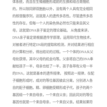
体系统，而且在生殖细胞形成前的互换和组合是随机
的，所以除同卵双胞胎以外，没有两个人具有完全相同
的核苷酸序列，这就是人的遗传多态性。尽管遗传多态
性的存在，但每一个人的染色体必然也只能来自其父
母，这就是DNA亲子鉴定的理论基础。 从角度来讲，
DNA亲子鉴定是根据遗传学原理，运用现代生物技术，
对被者进行特定DN段的提取和检测，并对结果进行相应
的计算和分析，得出结论的过程。一个个体的DNA从父
母处获得，其中父母的机会均等。父亲将自己的DNA奉
献给孩子一半，母亲也给了一半，孩子各带有父母一半
的DNA，这就是基本的遗传规律。 按照这一规律，在配
子细胞形成时，成对的等位基因彼此分离，分别进入各
自的配子细胞。精、卵细胞受精形成子代，孩子的两个
基因组一个来自母亲，一个来自父亲；因此同对的等位
基因也就是一个来自母亲，一个来自父亲。结果如果符