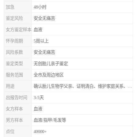
加急
48小时
鉴定风险
安全无痛苦
女方鉴定样本
血液
怀孕周期
5周以上
风险系数
安全无痛苦
鉴定类型
无创胎儿亲子鉴定
服务范围
全市及周边地区
用途
确认胎儿生物学父亲、证明清白、维护家庭关系、非婚生子女的血缘鉴定
出报告时间
3-5天
女方样本
血液
男方样本
血液/指甲/毛发等
点位
40000+