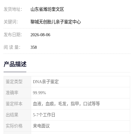
发货地址：
山东省潍坊奎文区
关键词：
聊城无创胎儿亲子鉴定中心
发布日期：
2026-08-06
阅 读 量：
358
产品描述
鉴定类型
DNA亲子鉴定
准确率
99.99%
鉴定样本
血液，血痕，毛发，指甲，口试等等
出结果
5-7个工作日
实际价格
来电面议