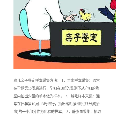
胎儿亲子鉴定样本采集方法： 1，羊水样本采集：通常
在孕期第16周后进行，孕妇在B超的监测下从产妇的腹
壁内抽出少量的羊水做为样本。 2，绒毛样本采集：通
常在怀孕第10周-13周进行，抽出绒毛膜组织(终形成胎
盘)的一小部分作为化验的样本。 3，静脉血采集：抽取