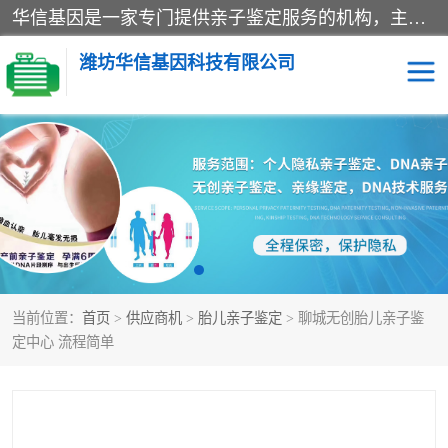
华信基因是一家专门提供亲子鉴定服务的机构，主要业务：济南亲子鉴定、临沂亲子鉴定、菏泽亲子鉴定、淄博亲子鉴定、青岛亲子鉴定、日照亲子鉴定、临朐亲子鉴定、寿光亲子鉴定等，联合广州、上海、北京、深圳、杭州、武汉、成都、合肥、贵阳、沈阳等地区有法医物证鉴定机构及基因检测公司，为国内外客户提供便捷的DNA鉴定服务。
潍坊华信基因科技有限公司
亲子鉴定
DNA亲子鉴定
隐私亲子鉴定
无创亲子鉴定
孕期亲子鉴定
胎儿亲子鉴定
当前位置：
首页
>
供应商机
>
胎儿亲子鉴定
> 聊城无创胎儿亲子鉴
定中心 流程简单