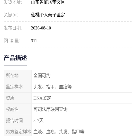
发货地址：
山东省潍坊奎文区
关键词：
仙桃个人亲子鉴定
发布日期：
2026-08-10
阅 读 量：
311
产品描述
所在地
全国可约
鉴定样本
头发、指甲、血痕等
资质
DNA鉴定
权威性
可司法厅联网查询
报告时间
5-7天
男方鉴定样本
血液、血痕、头发、指甲等