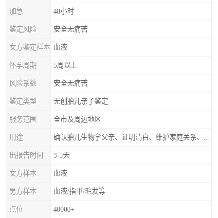
加急
48小时
鉴定风险
安全无痛苦
女方鉴定样本
血液
怀孕周期
5周以上
风险系数
安全无痛苦
鉴定类型
无创胎儿亲子鉴定
服务范围
全市及周边地区
用途
确认胎儿生物学父亲、证明清白、维护家庭关系、非婚生子女的血缘鉴定
出报告时间
3-5天
女方样本
血液
男方样本
血液/指甲/毛发等
点位
40000+