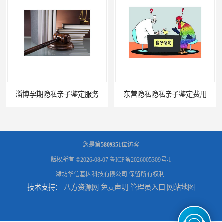
隐私亲子鉴定服务
东营隐私隐私亲子鉴定费用
您是第
5809351
位访客
版权所有 ©2026-08-07
鲁ICP备2026005309号-1
潍坊华信基因科技有限公司
保留所有权利.
技术支持：
八方资源网
免责声明
管理员入口
网站地图
滨州无创隐私亲子鉴定费用
聊城正规隐私亲子鉴定价格