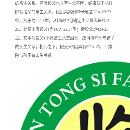
的亲生关系。若假设父也具有生父基因，结果就不能排
除假设父的亲生关系，假设某案例中母亲是FGA-22/23
型，孩子为22/25型，从比较中可确定生父基因是FGA-
25。此案中假设父1为FGA-22/24型；假设父2为24/25
型。其中假设父1不具备生父基因25，故可排除他与孩子
的亲生关系；相比之下，假设父2因具有FGA-25，不排
除与孩子有亲生关系。