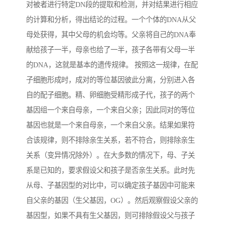
对被者进行特定DN段的提取和检测，并对结果进行相应
的计算和分析，得出结论的过程。一个个体的DNA从父
母处获得，其中父母的机会均等。父亲将自己的DNA奉
献给孩子一半，母亲也给了一半，孩子各带有父母一半
的DNA，这就是基本的遗传规律。 按照这一规律，在配
子细胞形成时，成对的等位基因彼此分离，分别进入各
自的配子细胞。精、卵细胞受精形成子代，孩子的两个
基因组一个来自母亲，一个来自父亲；因此同对的等位
基因也就是一个来自母亲，一个来自父亲。结果如果符
合该规律，则不排除亲生关系，若不符合，则排除亲生
关系（变异情况除外）。在大多数的情况下，母、子关
系是已知的，要求假设父和孩子是否亲生关系。此时先
从母、子基因型的对比中，可以确定孩子基因中可能来
自父亲的基因（生父基因，OG）。然后观察假设父亲的
基因型，如果不具有生父基因，则可排除假设父与孩子