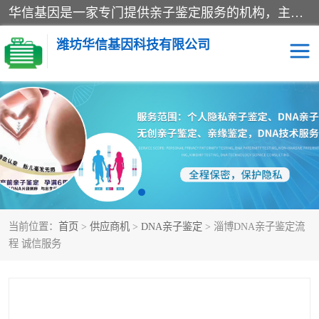
华信基因是一家专门提供亲子鉴定服务的机构，主要业务：济南亲子鉴定、临沂亲子鉴定、菏泽亲子鉴定、淄博亲子鉴定、青岛亲子鉴定、日照亲子鉴定、临朐亲子鉴定、寿光亲子鉴定等，联合广州、上海、北京、深圳、杭州、武汉、成都、合肥、贵阳、沈阳等地区有法医物证鉴定机构及基因检测公司，为国内外客户提供便捷的DNA鉴定服务。
潍坊华信基因科技有限公司
亲子鉴定
DNA亲子鉴定
隐私亲子鉴定
无创亲子鉴定
孕期亲子鉴定
胎儿亲子鉴定
当前位置：
首页
>
供应商机
>
DNA亲子鉴定
> 淄博DNA亲子鉴定流
程 诚信服务