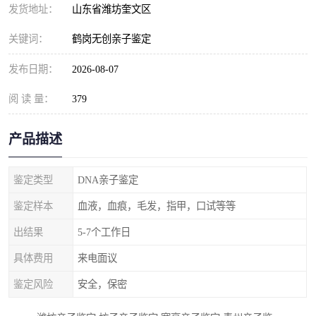
发货地址：
山东省潍坊奎文区
关键词：
鹤岗无创亲子鉴定
发布日期：
2026-08-07
阅 读 量：
379
产品描述
鉴定类型
DNA亲子鉴定
鉴定样本
血液，血痕，毛发，指甲，口试等等
出结果
5-7个工作日
具体费用
来电面议
鉴定风险
安全，保密