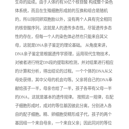
生命的延续。由于人体约有30亿个核苷酸 构成整个染色
体系统，而且在生殖细胞形成前的互换和组合是随机
的，所以除同卵双胞胎以外，没有两个人具有完全相同
的核苷酸序列，这就是人的遗传多态性。尽管遗传多态
性的存在，但每一个人的染色体必然也只能来自其父
母，这就是DNA亲子鉴定的理论基础。 从角度来讲，
DNA亲子鉴定是根据遗传学原理，运用现代生物技术，
对被者进行特定DN段的提取和检测，并对结果进行相应
的计算和分析，得出结论的过程。一个个体的DNA从父
母处获得，其中父母的机会均等。父亲将自己的DNA奉
献给孩子一半，母亲也给了一半，孩子各带有父母一半
的DNA，这就是基本的遗传规律。 按照这一规律，在配
子细胞形成时，成对的等位基因彼此分离，分别进入各
自的配子细胞。精、卵细胞受精形成子代，孩子的两个
基因组一个来自母亲，一个来自父亲；因此同对的等位