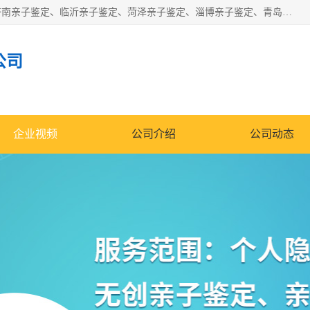
华信基因是一家专门提供亲子鉴定服务的机构，主要业务：济南亲子鉴定、临沂亲子鉴定、菏泽亲子鉴定、淄博亲子鉴定、青岛亲子鉴定、日照亲子鉴定、临朐亲子鉴定、寿光亲子鉴定等，联合广州、上海、北京、深圳、杭州、武汉、成都、合肥、贵阳、沈阳等地区有法医物证鉴定机构及基因检测公司，为国内外客户提供便捷的DNA鉴定服务。
公司
企业视频
公司介绍
公司动态