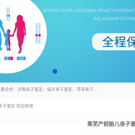
华信基因是一家专门提供亲子鉴定服务的机构，主要业务：济南亲子鉴定、临沂亲子鉴定、菏泽亲子鉴定、淄博亲子鉴定、青岛亲子鉴定、日照亲子鉴定、临朐亲子鉴定、寿光亲子鉴定等，联合广州、上海、北京、深圳、杭州、武汉、成都、合肥、贵阳、沈阳等地区有法医物证鉴定机构及基因检测公司，为国内外客户提供便捷的DNA鉴定服务。
亲子鉴定 欢迎来电
莱芜产前胎儿亲子鉴