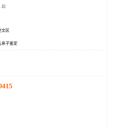
 起
奎文区
儿亲子鉴定
0415