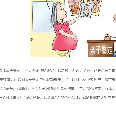
胎儿亲子鉴定： 一、咨询预约鉴定。通过线上咨询，了解自己是否适合
采集样本。可以到亲子鉴定中心现场采集，也可以自己私下委托护士帮忙
臂10毫升左右即可，不会对孕妇和胎儿造成伤害。 三、DNA鉴定。样本
一如既往地奉行“诚信经营，精益求精” 的企业精神，竭诚相邀广大客户