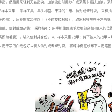
手指，然后用采轻刺无名指尖，血液流出时用纱布或采集卡轻拭血液，采集
口腔样本采集： 采样工具：单头棉签、干净的白纸、信封或塑封袋； 采样
子内侧），反复擦拭20次以上（不时旋转棉棒），取出棉签放在干净白纸上
白纸、信封或塑封袋； 采样指引：用手抓住距离毛发根部余额4厘米的位置
质即为毛囊），装入信封并身份。 4、样本采集 指甲：剪下被人的指甲→
→用干净的白纸包好→装入信封或者塑封袋； 将纯净倒在纱布下→用笔
。