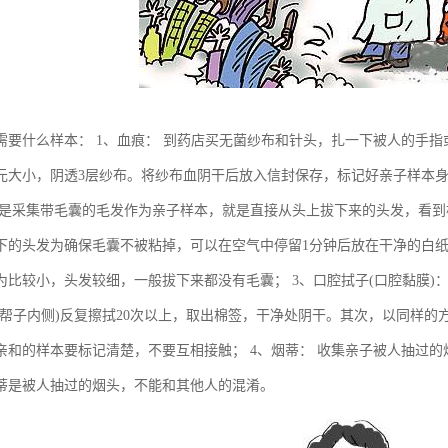
需要什么样本： 1、血痕： 到药店买无菌纱布和针头，扎一下被人的手
元大小，阴透3层纱布。将纱布血阴干后放入信封保存，标记好亲子样本身
果是采集带毛囊的毛发作为亲子样本，就是直接从头上拔下来的头发，看到
下的头发为确保毛囊不被粘掉，可以在空气中停留1分钟后放在干净的白纸
为比较小，头发较细，一般拔下来都没有毛囊； 3、口腔拭子(口腔黏膜)
腮帮子内侧)反复擦拭20次以上，取出棉签，干净处阴干。其次，以同样
亲和的样本要标记清楚，不要互相接触； 4、烟蒂： 收集亲子被人抽过的
蒂是被人抽过的烟头，不能和其他人的混淆。