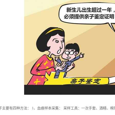
子主要有四种方法： 1、血痕样本采集： 采样工具：一次手套、酒精、棉