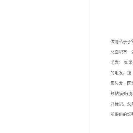
做隐私亲子
总面积有一
毛发： 如
的毛发，拔
集头发，因
颊粘膜处(
好标记。父
所提供的烟