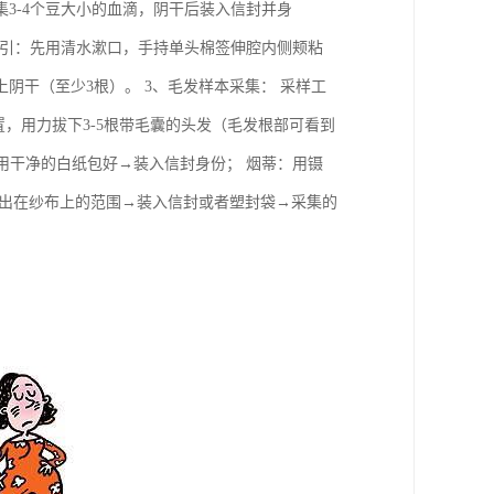
3-4个豆大小的血滴，阴干后装入信封并身
指引：先用清水漱口，手持单头棉签伸腔内侧颊粘
阴干（至少3根）。 3、毛发样本采集： 采样工
，用力拔下3-5根带毛囊的头发（毛发根部可看到
用干净的白纸包好→装入信封身份； 烟蒂：用镊
圈出在纱布上的范围→装入信封或者塑封袋→采集的