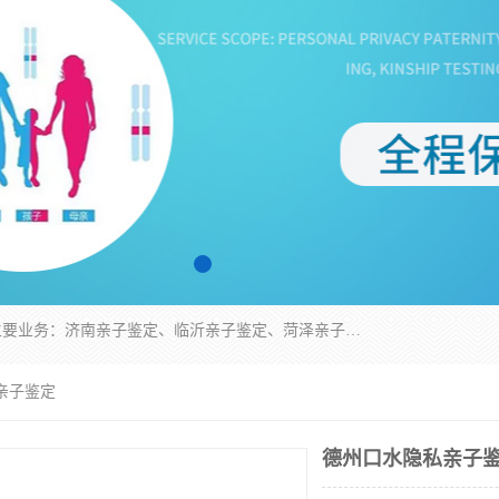
华信基因是一家专门提供亲子鉴定服务的机构，主要业务：济南亲子鉴定、临沂亲子鉴定、菏泽亲子鉴定、淄博亲子鉴定、青岛亲子鉴定、日照亲子鉴定、临朐亲子鉴定、寿光亲子鉴定等，联合广州、上海、北京、深圳、杭州、武汉、成都、合肥、贵阳、沈阳等地区有法医物证鉴定机构及基因检测公司，为国内外客户提供便捷的DNA鉴定服务。
亲子鉴定
德州口水隐私亲子