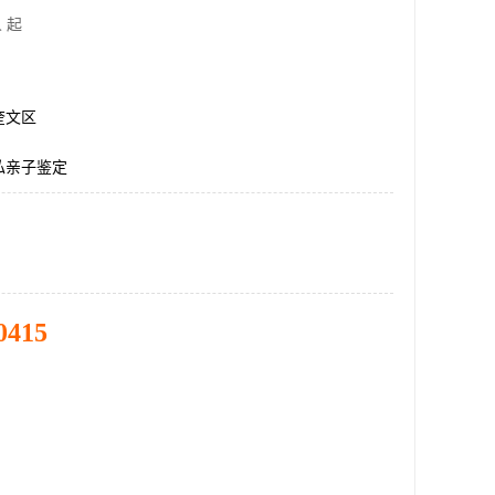
 起
奎文区
私亲子鉴定
0415