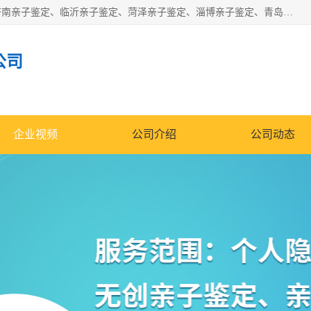
华信基因是一家专门提供亲子鉴定服务的机构，主要业务：济南亲子鉴定、临沂亲子鉴定、菏泽亲子鉴定、淄博亲子鉴定、青岛亲子鉴定、日照亲子鉴定、临朐亲子鉴定、寿光亲子鉴定等，联合广州、上海、北京、深圳、杭州、武汉、成都、合肥、贵阳、沈阳等地区有法医物证鉴定机构及基因检测公司，为国内外客户提供便捷的DNA鉴定服务。
公司
企业视频
公司介绍
公司动态