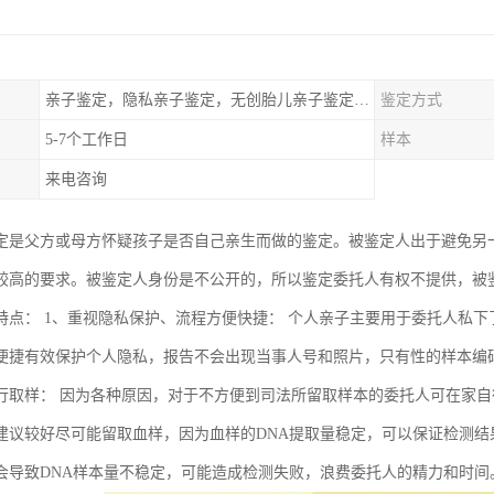
亲子鉴定，隐私亲子鉴定，无创胎儿亲子鉴定，亲缘鉴定
鉴定方式
5-7个工作日
样本
来电咨询
定是父方或母方怀疑孩子是否自己亲生而做的鉴定。被鉴定人出于避免另
较高的要求。被鉴定人身份是不公开的，所以鉴定委托人有权不提供，被
特点： 1、重视隐私保护、流程方便快捷： 个人亲子主要用于委托人私
便捷有效保护个人隐私，报告不会出现当事人号和照片，只有性的样本编码
行取样： 因为各种原因，对于不方便到司法所留取样本的委托人可在家
建议较好尽可能留取血样，因为血样的DNA提取量稳定，可以保证检测
会导致DNA样本量不稳定，可能造成检测失败，浪费委托人的精力和时间