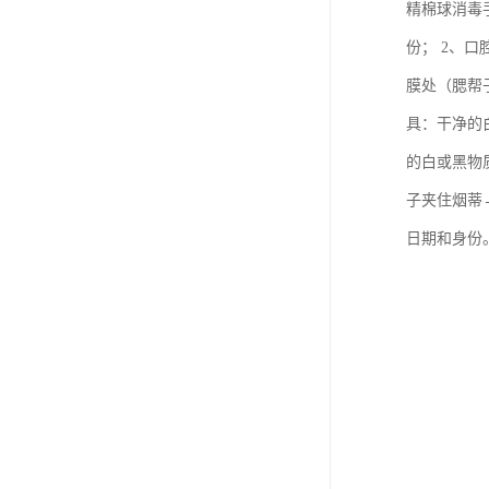
精棉球消毒
份； 2、
膜处（腮帮
具：干净的
的白或黑物
子夹住烟蒂
日期和身份